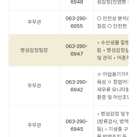
6948
성감정(전염병 진단)
063-290-
○ 안전성 분석(잔류
주무관
6955
점검 ○ 안전한 수산
◦ 수산생물 질병관
063-290-
병성감정팀장
립 ◦ 병성감정실시
6947
및 관리 ◦ 어촌지
ㅇ 어업용기가재 이
063-290-
육성 ㅇ 창업어가 
주무관
6942
새우류 모니터링 조
환경 및 어선조업 
◦ 병성감정 및 병
063-290-
(방류검사, 방역교
주무관
6945
등) ◦ 기생충 구제
물 방역조치 등