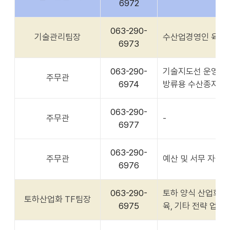
6972
063-290-
기술관리팀장
수산업경영인 육성 및
6973
063-290-
기술지도선 운영, 
주무관
6974
방류용 수산종자 생
063-290-
주무관
-
6977
063-290-
주무관
예산 및 서무 자율
6976
063-290-
토하 양식 산업화(개
토하산업화 TF팀장
6975
육, 기타 전략 업무 