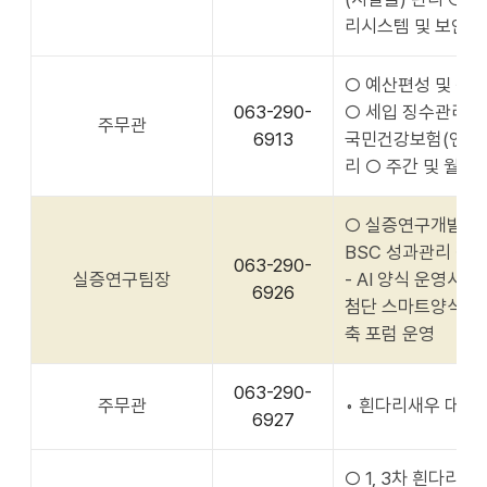
리시스템 및 보안관
○ 예산편성 및 집행
063-290-
○ 세입 징수관리 및
주무관
6913
국민건강보험(연말정
리 ○ 주간 및 월간
○ 실증연구개발 업
BSC 성과관리 ○
063-290-
실증연구팀장
- AI 양식 운영시스
6926
첨단 스마트양식 시
축 포럼 운영
063-290-
주무관
◦ 흰다리새우 대량
6927
○ 1, 3차 흰다리