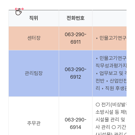
직위
전화번호
063-290-
센터장
◦ 민물고기연구센터
6911
◦ 민물고기연구센터 
직무성과평가지원 업무
063-290-
관리팀장
◦ 업무보고 및 각종
6912
전반 ◦ 산업안전관
리 ◦ 직원 후생관리
○ 전기(비상발전기)
소방시설 등 제반시설
063-290-
시설물 관리 및 위
주무관
6914
사 관리 ○ 기간제
(시설물) 관리 ○ 