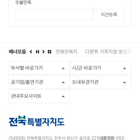
우불만족
도서관
배너모음
인권상담 1331
전북인복지
다문화 가족지원 포털 다누
이
정
다
배
전
지
음
너
부서별 바로가기
시/군 바로가기
모
음
더
공기업/출연기관
도내유관기관
보
기
관내주요사이트
(54968) 전북특별자치도 전주시 완산구 효자로 225
대표전화
063-