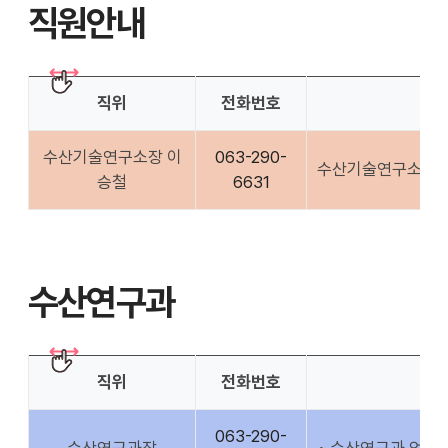
직원안내
천
공유
복사
지
지
확대
축소
직위
전화번호
수산기술연구소장 이
063-290-
수산기술연구소 업
승철
6631
수산연구과
직위
전화번호
063-290-