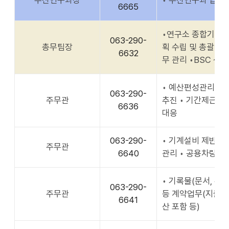
수산연구과장
◦ 수산연구과 업무
6665
◦연구소 종합기획 
063-290-
총무팀장
획 수립 및 총괄업무보
6632
무 관리 ◦BSC 성
◦ 예산편성관리 및
063-290-
주무관
추진 ◦ 기간제근로자
6636
대응
063-290-
◦ 기계설비 제반 관
주무관
6640
관리 ◦ 공용차량 운
◦ 기록물(문서, 홍
063-290-
주무관
등 계약업무(지출포
6641
산 포함 등)