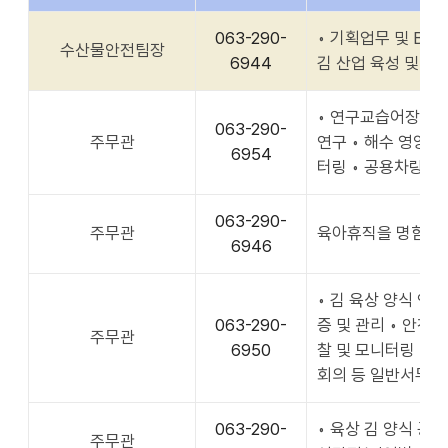
063-290-
◦ 기획업무 및 BSC
수산물안전팀장
6944
김 산업 육성 및 실
◦ 연구교습어장 운영
063-290-
주무관
연구 ◦ 해수 영양염
6954
터링 ◦ 공용차량관
063-290-
주무관
육아휴직을 명함. (기간 :
6946
◦ 김 육상 양식 연
063-290-
증 및 관리 ◦ 안전
주무관
6950
찰 및 모니터링 ◦ 
회의 등 일반서무 ◦
063-290-
◦ 육상 김 양식 공
주무관