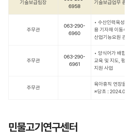
기술보급팀장
기술보급업무 총괄 기
6958
◦ 수산인력육성 및 
063-290-
주무관
용 기자재 이동수리소
6960
산업기능요원 관련
◦ 양식어가 배합사
063-290-
주무관
교육 및 지도, 평가
6961
지원 사업
육아휴직 연장을 명함. (
주무관
※당초 : 2024.09.26
민물고기연구센터