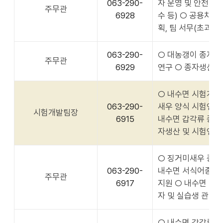
063-290-
자 운영 및 안전관리
주무관
6928
수 등) ○ 공용차량
획, 팀 서무(초과근
063-290-
○ 대농갱이 종자생
주무관
6929
연구 ○ 종자생산 
○ 내수면 시험개발 
063-290-
새우 양식 시험연구
시험개발팀장
6915
내수면 갑각류 종 보
자생산 및 시험연구
○ 징거미새우 종자생
063-290-
내수면 서식어종 및
주무관
6917
지원 ○ 내수면 양식
자 및 실습생 관리
○ 내수면 갑각류 종