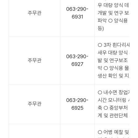
우 대량 양식 데이
063-290-
주무관
개발 및 연구 보조 
6931
파악 ○ 양식용 약품
등)
○ 3차 흰다리새우 대
새우 대량 양식 기
063-290-
주무관
발 및 연구보조 ○ 
6927
악 ○ 양식용 물품(
생산 확인 및 지도·
○ 내수면 창업지원
063-290-
시간 모니터링 시스
주무관
6925
축 ○ 중앙부처 및 
계 및 관련단체 자료
○ 어병 예찰 및 