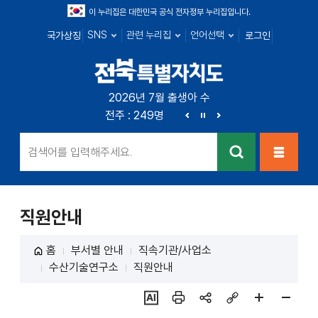
이 누리집은 대한민국 공식 전자정부 누리집입니다.
SNS
관련 누리집
언어선택
국가상징
로그인
전북특별자치
2026년 7월 출생아 수
전북 : 666명
전주 : 249명
군산 : 89명
익산 : 1
도
이
정
다
전
지
음
검색
메뉴열
기
직원안내
홈
부서별 안내
직속기관/사업소
수산기술연구소
직원안내
ai추
인쇄
sns
링크
페이
페이