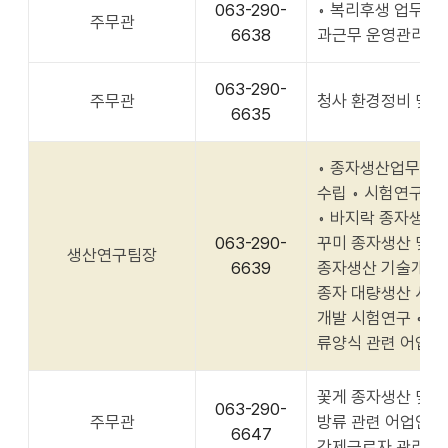
063-290-
◦ 복리후생 업무 및
주무관
6638
과근무 운영관리 ◦ 
063-290-
주무관
청사 환경정비 및 
6635
◦ 종자생산업무 전반
수립 ◦ 시험연구개발
◦ 바지락 종자생산 
063-290-
꾸미 종자생산 및 방
생산연구팀장
6639
종자생산 기술개발 
종자 대량생산 시험
개발 시험연구 ◦ 패
류양식 관련 어업인
꽃게 종자생산 및 
063-290-
주무관
방류 관련 어업인 설
6647
간제근로자 관리 일