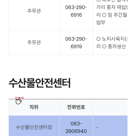
063-290-
가리 종자 매입방류 
주무관
6916
리 ○ 팀 주간월간업
업무
063-290-
○ 노지사육지(종보
주무관
6919
리 ○ 종자생산 및 
수산물안전센터
직위
전화번호
063-
수산물안전센터장
-
2906940