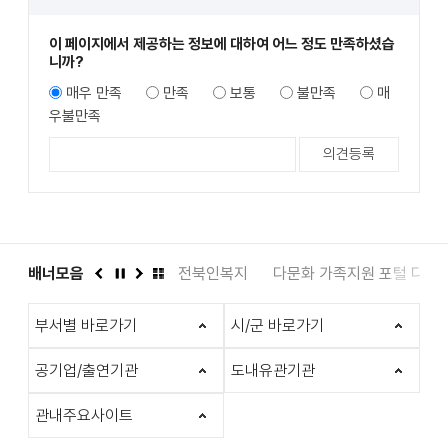
이 페이지에서 제공하는 정보에 대하여 어느 정도 만족하셨습
니까?
매우 만족
만족
보통
불만족
매
우불만족
도서관
배너모음
인권상담 1331
전북인복지
다문화 가족지원 포털 다누
이
정
다
배
전
지
음
너
부서별 바로가기
시/군 바로가기
모
음
더
공기업/출연기관
도내유관기관
보
기
관내주요사이트