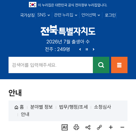
이 누리집은 대한민국 공식 전자정부 누리집입니다.
SNS
관련 누리집
언어선택
국가상징
로그인
전북특별자치
2026년 7월 출생아 수
전북 : 666명
전주 : 249명
군산 : 89명
익산 : 1
도
이
정
다
전
지
음
검색
메뉴열
기
안내
홈
분야별 정보
법무/행정/조세
소청심사
안내
ai추
인쇄
sns
링크
페이
페이