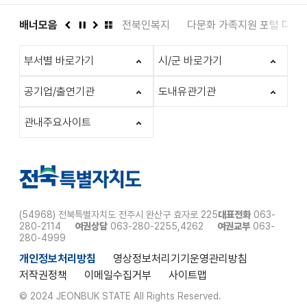
도서관
배너모음
인권상담 1331
전북인복지
다문화 가족지원 포털 다누
이
정
다
배
전
지
음
너
부서별 바로가기
시/군 바로가기
모
음
더
공기업/출연기관
도내유관기관
보
기
관내주요사이트
(54968) 전북특별자치도 전주시 완산구 효자로 225
대표전화
063-
280-2114
여권상담
063-280-2255,4262
여권교부
063-
280-4999
개인정보처리방침
영상정보처리기기운영관리방침
저작권정책
이메일수집거부
사이트맵
© 2024 JEONBUK STATE All Rights Reserved.