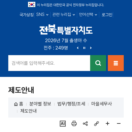
이 누리집은 대한민국 공식 전자정부 누리집입니다.
SNS
관련 누리집
언어선택
국가상징
로그인
전북특별자치
2026년 7월 출생아 수
전북 : 666명
전주 : 249명
군산 : 89명
익산 : 1
도
이
정
다
전
지
음
검색
메뉴열
기
제도안내
홈
분야별 정보
법무/행정/조세
마을세무사
제도안내
ai추
인쇄
sns
링크
페이
페이