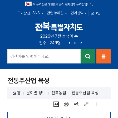
이 누리집은 대한민국 공식 전자정부 누리집입니다.
SNS
관련 누리집
언어선택
국가상징
로그인
전북특별자치
2026년 7월 출생아 수
전북 : 666명
전주 : 249명
군산 : 89명
익산 : 1
도
이
정
다
전
지
음
검색
메뉴열
기
전통주산업 육성
홈
분야별 정보
전북농업
전통주산업 육성
ai추
인쇄
sns
링크
페이
페이
천
공유
복사
지
지