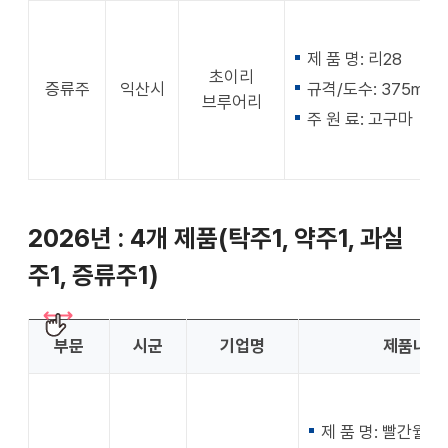
제 품 명: 리28
초이리
증류주
익산시
규격/도수: 375ml / 
브루어리
주 원 료: 고구마
2026년 : 4개 제품(탁주1, 약주1, 과실
주1, 증류주1)
부문
시군
기업명
제품내용
제 품 명: 빨간월탁