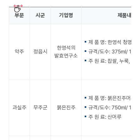
부문
시군
기업명
제품내용
제 품 명: 한영석 청명주
한영석의
약주
정읍시
규격/도수: 375ml/ 13.
발효연구소
주 원 료: 찹쌀, 누룩, 정
제 품 명: 붉은진주머루
과실주
무주군
붉은진주
규격/도수: 750ml/ 12%
주 원 료: 산머루