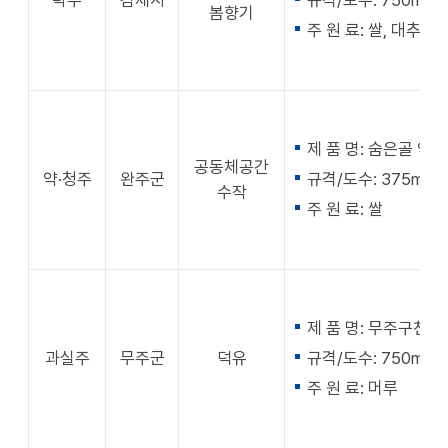
탁주
김제시
규격/도수: 750ml/ 
봄향기
주 원 료: 쌀, 대추, 
제 품 명: 숨은골 약주
공동체공간
약·청주
완주군
규격/도수: 375ml/ 
수작
주 원 료: 쌀
제 품 명: 무주구천
과실주
무주군
덕유
규격/도수: 750ml/ 
주 원 료: 머루