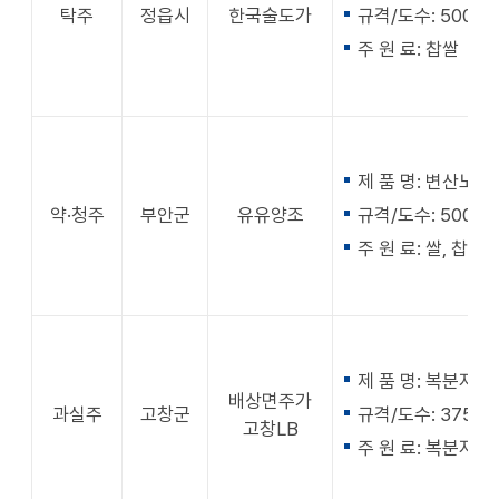
탁주
정읍시
한국술도가
규격/도수: 500ml,
주 원 료: 찹쌀
제 품 명: 변산노을
약·청주
부안군
유유양조
규격/도수: 500ml,
주 원 료: 쌀, 찹쌀
제 품 명: 복분자음
배상면주가
과실주
고창군
규격/도수: 375ml,
고창LB
주 원 료: 복분자