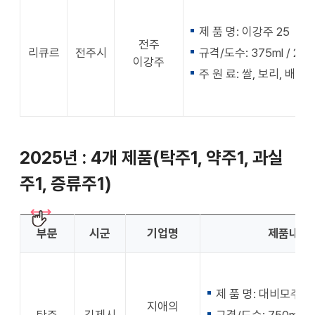
제 품 명: 이강주 25
전주
리큐르
전주시
규격/도수: 375ml / 25
이강주
주 원 료: 쌀, 보리, 배, 
2025년 : 4개 제품(탁주1, 약주1, 과실
주1, 증류주1)
부문
시군
기업명
제품내용
제 품 명: 대비모주
지애의