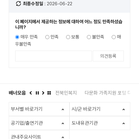
최종수정일
: 2026-06-22
이 페이지에서 제공하는 정보에 대하여 어느 정도 만족하셨습
니까?
매우 만족
만족
보통
불만족
매
우불만족
도서관
배너모음
인권상담 1331
전북인복지
다문화 가족지원 포털 다누
이
정
다
배
전
지
음
너
부서별 바로가기
시/군 바로가기
모
음
더
공기업/출연기관
도내유관기관
보
기
관내주요사이트