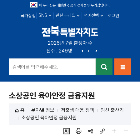
이 누리집은 대한민국 공식 전자정부 누리집입니다.
SNS
관련 누리집
언어선택
국가상징
로그인
전북특별자치
2026년 7월 출생아 수
전북 : 666명
전주 : 249명
군산 : 89명
익산 : 1
도
이
정
다
전
지
음
검색
메뉴열
기
소상공인 육아안정 금융지원
홈
분야별 정보
저출생 대응 정책
임신 출산기
소상공인 육아안정 금융지원
ai추
인쇄
sns
링크
페이
페이