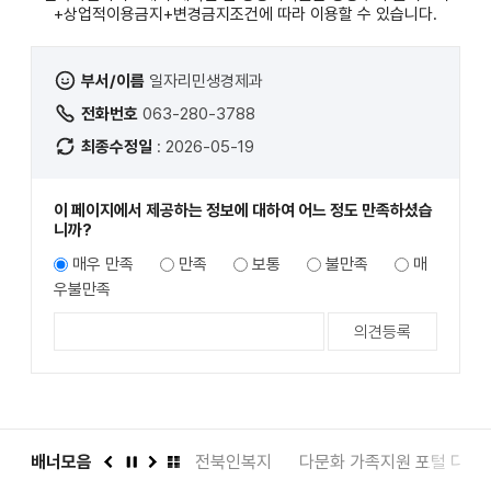
+상업적이용금지+변경금지
조건에 따라 이용할 수 있습니다.
부서/이름
일자리민생경제과
전화번호
063-280-3788
최종수정일
: 2026-05-19
이 페이지에서 제공하는 정보에 대하여 어느 정도 만족하셨습
니까?
매우 만족
만족
보통
불만족
매
우불만족
도서관
배너모음
인권상담 1331
전북인복지
다문화 가족지원 포털 다누
이
정
다
배