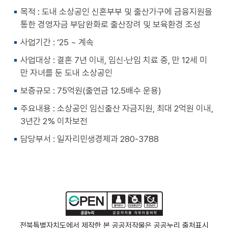
천
공유
복사
지
지
목적 : 도내 소상공인 신혼부부 및 출산가구에 금융지원을
확대
축소
통한 경영자금 부담완화로 출산장려 및 보육환경 조성
사업기간 : ‘25 ~ 계속
사업대상 : 결혼 7년 이내, 임신·난임 치료 중, 만 12세 미
만 자녀를 둔 도내 소상공인
보증규모 : 75억원(출연금 12.5배수 운용)
주요내용 : 소상공인 임신출산 자금지원, 최대 2억원 이내,
3년간 2% 이차보전
담당부서 : 일자리민생경제과 280-3788
전북특별자치도에서 제작한 본 공공저작물은 공공누리
출처표시