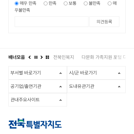
매우 만족
만족
보통
불만족
매
우불만족
도서관
배너모음
인권상담 1331
전북인복지
다문화 가족지원 포털 다누
이
정
다
배
전
지
음
너
부서별 바로가기
시/군 바로가기
모
음
더
공기업/출연기관
도내유관기관
보
기
관내주요사이트