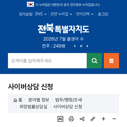
이 누리집은 대한민국 공식 전자정부 누리집입니다.
SNS
관련 누리집
언어선택
국가상징
로그인
전북특별자치
2026년 7월 출생아 수
전북 : 666명
전주 : 249명
군산 : 89명
익산 : 1
도
이
정
다
전
지
음
검색
메뉴열
기
사이버상담 신청
홈
분야별 정보
법무/행정/조세
희망법률상담실
사이버상담 신청
ai추
인쇄
sns
링크
페이
페이