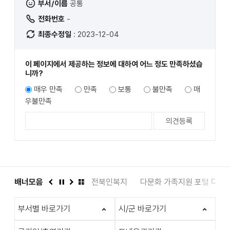
부서/이름
공통
전화번호
-
최종수정일
: 2023-12-04
이 페이지에서 제공하는 정보에 대하여 어느 정도 만족하셨습
니까?
매우 만족
만족
보통
불만족
매
우불만족
관
인권상담 1331
배너모음
전북인복지
다문화 가족지원 포털 다누리
이
정
다
배
전
지
음
너
부서별 바로가기
시/군 바로가기
모
음