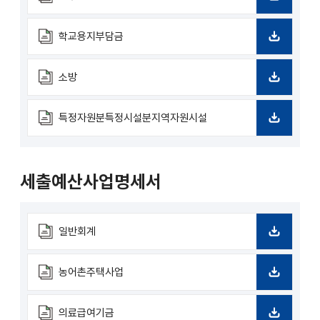
드
다
운
로
학교용지부담금
드
다
운
로
소방
드
다
운
로
특정자원분특정시설분지역자원시설
드
다
운
로
드
세출예산사업명세서
일반회계
다
운
로
농어촌주택사업
드
다
운
로
의료급여기금