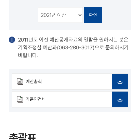
천
공유
복사
지
지
확대
축소
2011년도 이전 예산공개자료의 열람을 원하시는 분은
기획조정실 예산과(063-280-3017)으로 문의하시기
바랍니다.
예산총칙
다
운
로
기준인건비
드
다
운
로
드
총괄표