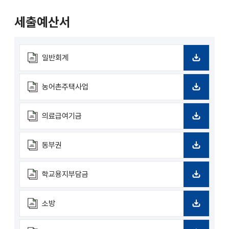
로
드
세출예산서
일반회계
다
운
로
농어촌주택사업
드
다
운
로
의료급여기금
드
다
운
로
동부권
드
다
운
로
학교용지부담금
드
다
운
로
소방
드
다
운