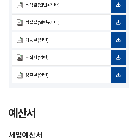
로
조직별(일반+기타)
드
다
운
로
성질별(일반+기타)
드
다
운
로
기능별(일반)
드
다
운
로
조직별(일반)
드
다
운
로
성질별(일반)
드
다
운
로
드
예산서
세입예산서