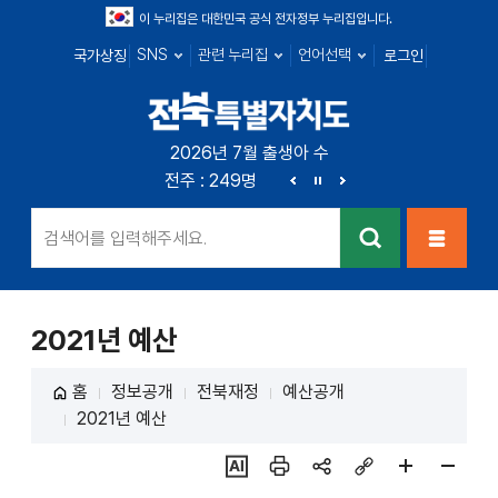
이 누리집은 대한민국 공식 전자정부 누리집입니다.
SNS
관련 누리집
언어선택
국가상징
로그인
전북특별자치
2026년 7월 출생아 수
전북 : 666명
전주 : 249명
군산 : 89명
익산 : 100
도
이
정
다
전
지
음
검색
메뉴열
기
2021년 예산
홈
정보공개
전북재정
예산공개
2021년 예산
ai추
인쇄
sns
링크
페이
페이