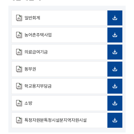
일반회계
다
운
로
농어촌주택사업
드
다
운
로
의료급여기금
드
다
운
로
동부권
드
다
운
로
학교용지부담금
드
다
운
로
소방
드
다
운
로
특정자원분특정시설분지역자원시설
드
다
운