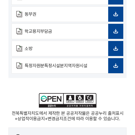
드
다
운
로
동부권
드
다
운
로
학교용지부담금
드
다
운
로
소방
드
다
운
로
특정자원분특정시설분지역자원시설
드
다
운
로
드
전북특별자치도에서 제작한 본 공공저작물은 공공누리
출처표시
+상업적이용금지+변경금지
조건에 따라 이용할 수 있습니다.