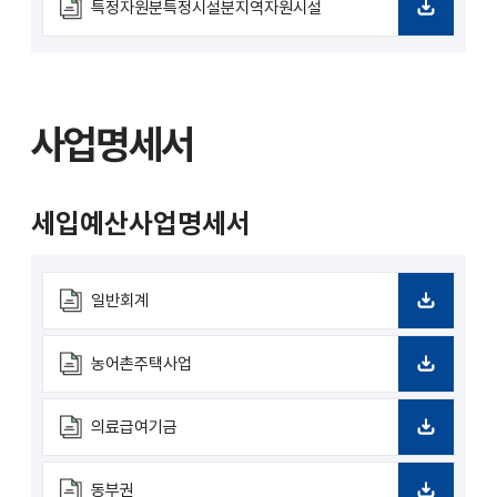
로
특정자원분특정시설분지역자원시설
드
다
운
로
드
사업명세서
세입예산사업명세서
일반회계
다
운
로
농어촌주택사업
드
다
운
로
의료급여기금
드
다
운
로
동부권