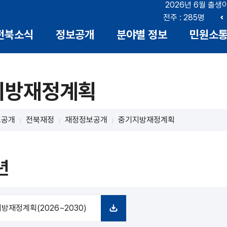
2026년 6월 출생
부안 : 18명
전북 : 719명
전주 : 285명
이
전북소식
정보공개
분야별 정보
민원소
전
지방재정계획
보공개
전북재정
재정정보공개
중기지방재정계획
년
방재정계획(2026~2030)
다