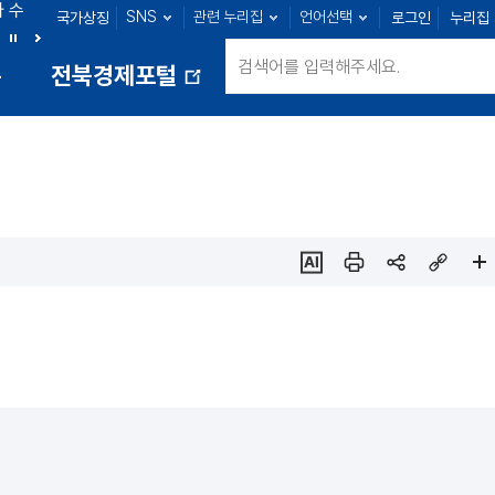
아 수
SNS
관련 누리집
언어선택
국가상징
로그인
누리집
군산 : 104명
익산 : 108명
정읍 : 27명
남원 : 33명
정
다
통
전북경제포털
지
음
새
창
열
림
ai추
인쇄
sns
링크
페이
천
공유
복사
지
확대