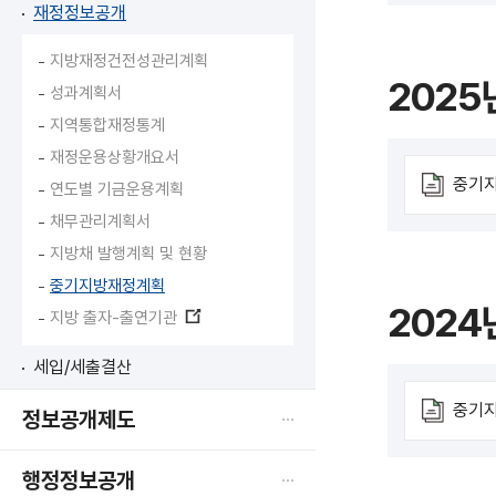
재정정보공개
지방재정건전성관리계획
2025
성과계획서
지역통합재정통계
재정운용상황개요서
중기지
연도별 기금운용계획
채무관리계획서
지방채 발행계획 및 현황
중기지방재정계획
2024
지방 출자-출연기관
새
창
세입/세출결산
열
림
중기지
정보공개제도
행정정보공개