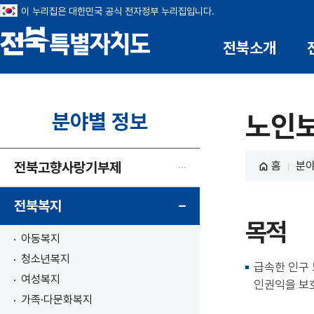
이 누리집은 대한민국 공식 전자정부 누리집입니다.
전북소개
전북특별자치도
분야별 정보
노인
전북고향사랑기부제
홈
분야
전북복지
목적
아동복지
청소년복지
급속한 인구
여성복지
인권익을 보호
가족·다문화복지