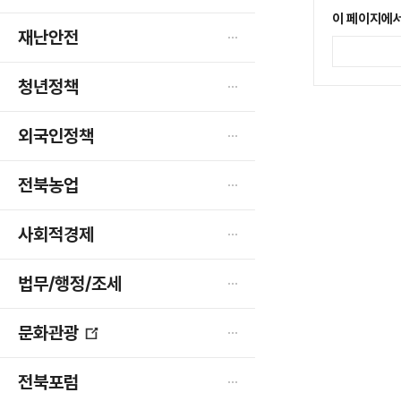
이 페이지에서
재난안전
청년정책
외국인정책
전북농업
사회적경제
법무/행정/조세
문화관광
새
창
전북포럼
열