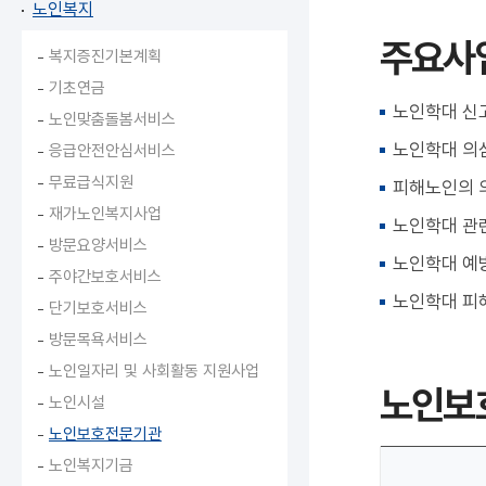
노인복지
주요사
복지증진기본계획
기초연금
노인학대 신고
노인맞춤돌봄서비스
노인학대 의
응급안전안심서비스
무료급식지원
피해노인의 
재가노인복지사업
노인학대 관
방문요양서비스
노인학대 예방
주야간보호서비스
노인학대 피
단기보호서비스
방문목욕서비스
노인일자리 및 사회활동 지원사업
노인보
노인시설
노인보호전문기관
노인복지기금