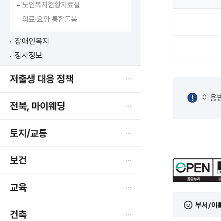
노인복지현황자료실
의료·요양 통합돌봄
장애인복지
장사정보
저출생 대응 정책
이용방
전북, 마이웨딩
토지/교통
보건
교육
부서/이
건축