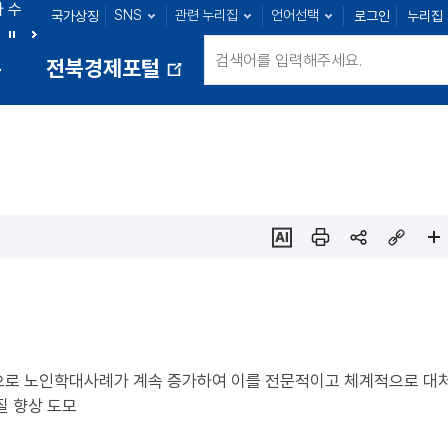
아 수
SNS
관련 누리집
언어선택
국가상징
로그인
누리집
군산 : 104명
익산 : 108명
정읍 : 27명
남원 : 33명
정
다
통
전북경제포털
지
음
새
창
열
림
ai추
인쇄
sns
링크
페이
천
공유
복사
지
확대
등으로 노인학대사례가 계속 증가하여 이를 전문적이고 체계적으로 대
질 향상 도모