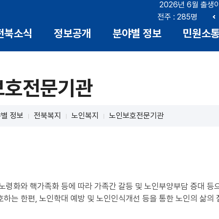
2026년 6월 출생
부안 : 18명
전북 : 719명
전주 : 285명
이
전북소식
정보공개
분야별 정보
민원소
전
보호전문기관
별 정보
전북복지
노인복지
노인보호전문기관
 노령화와 핵가족화 등에 따라 가족간 갈등 및 노인부양부담 증대 
하는 한편, 노인학대 예방 및 노인인식개선 등을 통한 노인의 삶의 