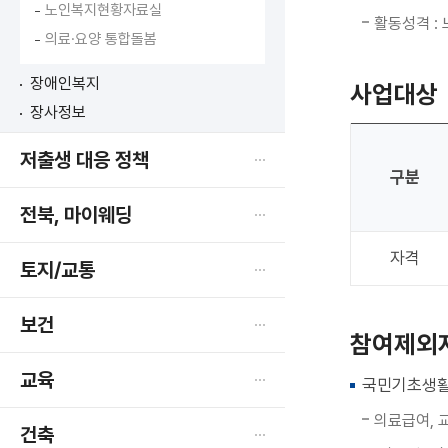
노인복지현황자료실
활동성격 :
의료·요양 통합돌봄
장애인복지
사업대상
장사정보
저출생 대응 정책
구분
전북, 마이웨딩
자격
토지/교통
보건
참여제외
교육
국민기초생활
의료급여, 
건축