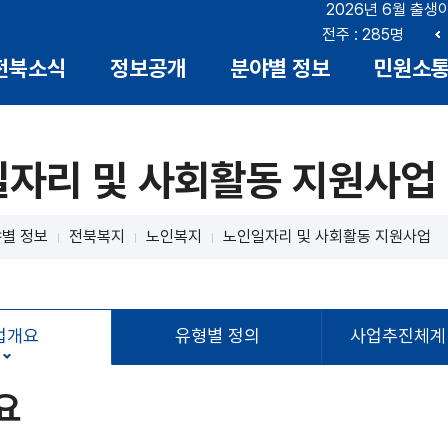
2026년 6월 출생
부안 : 18명
전북 : 719명
전주 : 285명
이
전북소식
정보공개
분야별 정보
민원소
전
자리 및 사회활동 지원사업
별 정보
전북복지
노인복지
노인일자리 및 사회활동 지원사업
업개요
유형별 정의
사업추진체계 
요