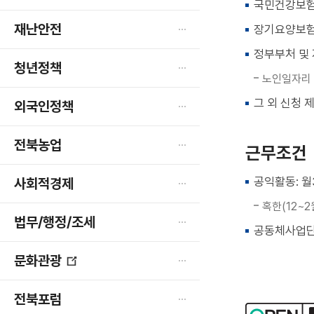
국민건강보험
재난안전
장기요양보험
정부부처 및 
청년정책
노인일자리 
그 외 신청 
외국인정책
전북농업
근무조건
공익활동: 월
사회적경제
혹한(12~
법무/행정/조세
공동체사업단
문화관광
새
창
전북포럼
열