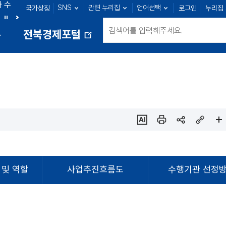
아 수
SNS
관련 누리집
언어선택
국가상징
로그인
누리집
군산 : 104명
익산 : 108명
정읍 : 27명
남원 : 33명
정
다
통
전북경제포털
지
음
새
창
열
림
ai추
인쇄
sns
링크
페이
천
공유
복사
지
확대
및 역할
사업추진흐름도
수행기관 선정