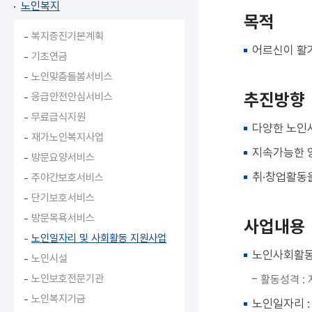
노인복지
목적
복지증진기본계획
어르신이 활
기초연금
노인맞춤돌봄서비스
추진방향
응급안전안심서비스
무료급식지원
다양한 노인
재가노인복지사업
지속가능한 
방문요양서비스
취·창업활동
주야간보호서비스
단기보호서비스
방문목욕서비스
사업내용
노인일자리 및 사회활동 지원사업
노인사회활동
노인시설
노인보호전문기관
활동성격 :
노인복지기금
노인일자리 :