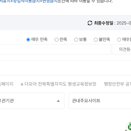
처표시+상업적이용금지+변경금지
조건에 따라 이용할 수 있습니다.
최종수정일
: 2025-
매우 만족
만족
보통
불만족
매우
홈페이지
e 다모아 전북특별자치도 평생교육정보망
행정안전부 공
유관기관
관내주요사이트