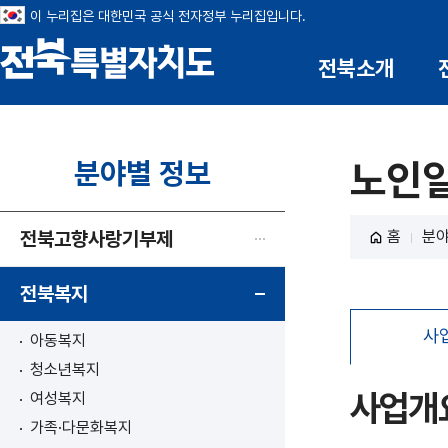
이 누리집은 대한민국 공식 전자정부 누리집입니다.
전북소개
전북특별자치도
분야별 정보
노인일
전북고향사랑기부제
홈
분야
전북복지
사
아동복지
청소년복지
사업개
여성복지
가족·다문화복지