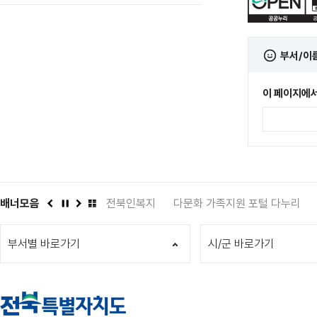
림
부서/이
이 페이지에서
관
배너모음
인권상담 1331
전북인복지
다문화 가족지원 포털 다누리
이
정
다
배
전
지
음
너
부서별 바로가기
모
시/군 바로가기
음
더
보
기