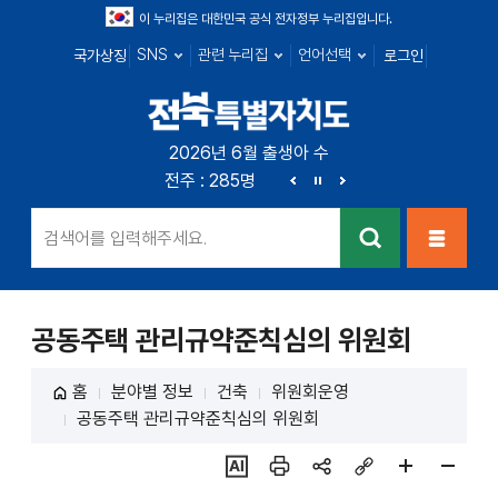
이 누리집은 대한민국 공식 전자정부 누리집입니다.
SNS
관련 누리집
언어선택
국가상징
로그인
전북특별자치
2026년 6월 출생아 수
전북 : 719명
전주 : 285명
군산 : 104명
익산 : 1
도
이
정
다
전
지
음
검색
메뉴열
기
공동주택 관리규약준칙심의 위원회
홈
분야별 정보
건축
위원회운영
공동주택 관리규약준칙심의 위원회
ai추
인쇄
sns
링크
페이
페이