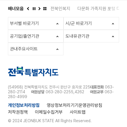
도서관
배너모음
인권상담 1331
전북인복지
다문화 가족지원 포털 다누
이
정
다
배
전
지
음
너
부서별 바로가기
시/군 바로가기
모
음
더
공기업/출연기관
도내유관기관
보
기
관내주요사이트
(54968) 전북특별자치도 전주시 완산구 효자로 225
대표전화
063-
280-2114
여권상담
063-280-2255,4262
여권교부
063-
280-4999
개인정보처리방침
영상정보처리기기운영관리방침
저작권정책
이메일수집거부
사이트맵
© 2024 JEONBUK STATE All Rights Reserved.