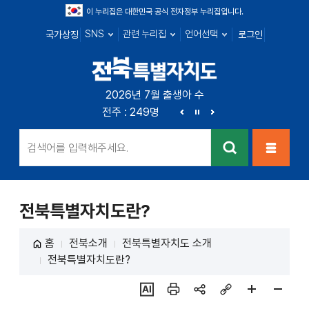
이 누리집은 대한민국 공식 전자정부 누리집입니다.
SNS
관련 누리집
언어선택
국가상징
로그인
전북특별자치
2026년 7월 출생아 수
전북 : 666명
전주 : 249명
군산 : 89명
익산 : 1
도
이
정
다
전
지
음
검색
메뉴열
기
전북특별자치도란?
홈
전북소개
전북특별자치도 소개
전북특별자치도란?
ai추
인쇄
sns
링크
페이
페이