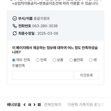
+상업적이용금지+변경금지
조건에 따라 이용할 수 있습니다.
부서/이름
총괄지원과
전화번호
063-280-3038
최종수정일
: 2025-03-06
이 페이지에서 제공하는 정보에 대하여 어느 정도 만족하셨습
니까?
매우 만족
만족
보통
불만족
매
우불만족
도서관
배너모음
인권상담 1331
전북인복지
다문화 가족지원 포털 다누
이
정
다
배