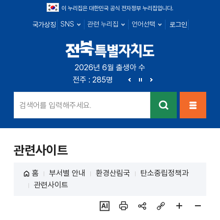
이 누리집은 대한민국 공식 전자정부 누리집입니다.
SNS
관련 누리집
언어선택
국가상징
로그인
전북특별자치
2026년 6월 출생아 수
전북 : 719명
전주 : 285명
군산 : 104명
익산 : 1
도
이
정
다
전
지
음
검색
메뉴열
기
관련사이트
홈
부서별 안내
환경산림국
탄소중립정책과
관련사이트
ai추
인쇄
sns
링크
페이
페이