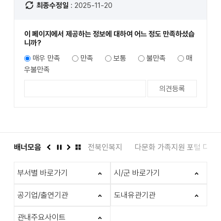
최종수정일
: 2025-11-20
이 페이지에서 제공하는 정보에 대하여 어느 정도 만족하셨습
니까?
매우 만족
만족
보통
불만족
매
우불만족
도서관
배너모음
인권상담 1331
전북인복지
다문화 가족지원 포털 다누
이
정
다
배
전
지
음
너
부서별 바로가기
시/군 바로가기
모
음
더
공기업/출연기관
도내유관기관
보
기
관내주요사이트