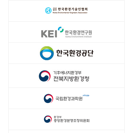
천
공유
복사
지
지
확대
축소