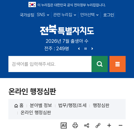
이 누리집은 대한민국 공식 전자정부 누리집입니다.
SNS
관련 누리집
언어선택
국가상징
로그인
전북특별자치
2026년 7월 출생아 수
전북 : 666명
전주 : 249명
군산 : 89명
익산 : 1
도
이
정
다
전
지
음
검색
메뉴열
기
온라인 행정심판
홈
분야별 정보
법무/행정/조세
행정심판
온라인 행정심판
ai추
인쇄
sns
링크
페이
페이