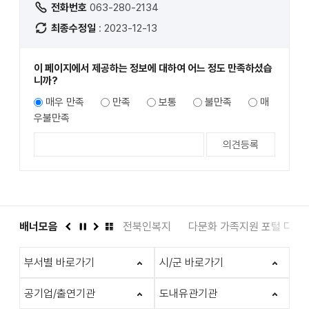
전화번호
063-280-2134
최종수정일
: 2023-12-13
이 페이지에서 제공하는 정보에 대하여 어느 정도 만족하셨습
니까?
매우 만족
만족
보통
불만족
매
우불만족
도서관
배너모음
인권상담 1331
전북인복지
다문화 가족지원 포털 다누
이
정
다
배
전
지
음
너
부서별 바로가기
시/군 바로가기
모
음
더
공기업/출연기관
도내유관기관
보