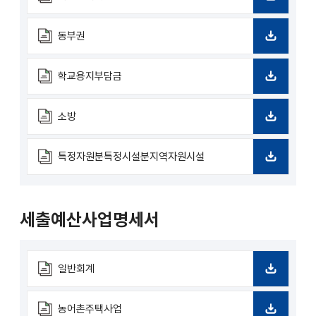
드
다
운
로
동부권
드
다
운
로
학교용지부담금
드
다
운
로
소방
드
다
운
로
특정자원분특정시설분지역자원시설
드
다
운
로
드
세출예산사업명세서
일반회계
다
운
로
농어촌주택사업