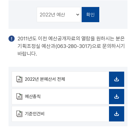
천
공유
복사
지
지
확대
축소
2011년도 이전 예산공개자료의 열람을 원하시는 분은
기획조정실 예산과(063-280-3017)으로 문의하시기
바랍니다.
2022년 본예산서 전체
다
운
로
예산총칙
드
다
운
로
기준인건비
드
다
운
로