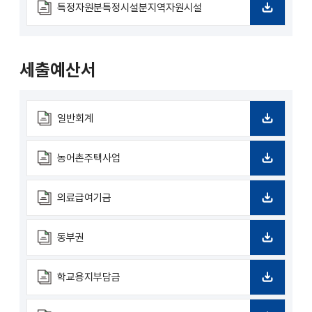
로
특정자원분특정시설분지역자원시설
드
다
운
로
드
세출예산서
일반회계
다
운
로
농어촌주택사업
드
다
운
로
의료급여기금
드
다
운
로
동부권
드
다
운
로
학교용지부담금
드
다
운