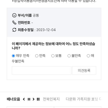
+상업적이용금지+변경금지
조건에 따라 이용할 수 있습니다.
부서/이름
공통
전화번호
-
최종수정일
: 2023-12-04
이 페이지에서 제공하는 정보에 대하여 어느 정도 만족하셨습
니까?
매우 만족
만족
보통
불만족
매
우불만족
도서관
배너모음
인권상담 1331
전북인복지
다문화 가족지원 포털 다누
이
정
다
배