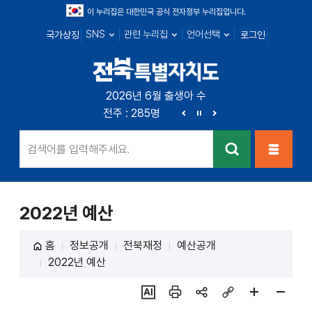
이 누리집은 대한민국 공식 전자정부 누리집입니다.
SNS
관련 누리집
언어선택
국가상징
로그인
전북특별자치
2026년 6월 출생아 수
전북 : 719명
전주 : 285명
군산 : 104명
익산 : 1
도
이
정
다
전
지
음
검색
메뉴열
기
2022년 예산
홈
정보공개
전북재정
예산공개
2022년 예산
ai추
인쇄
sns
링크
페이
페이