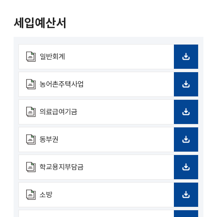
세입예산서
일반회계
다
운
로
농어촌주택사업
드
다
운
로
의료급여기금
드
다
운
로
동부권
드
다
운
로
학교용지부담금
드
다
운
로
소방
드
다
운