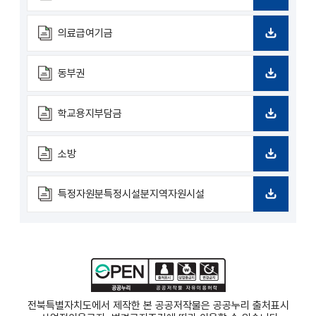
드
다
운
로
의료급여기금
드
다
운
로
동부권
드
다
운
로
학교용지부담금
드
다
운
로
소방
드
다
운
로
특정자원분특정시설분지역자원시설
드
다
운
로
드
전북특별자치도에서 제작한 본 공공저작물은 공공누리
출처표시