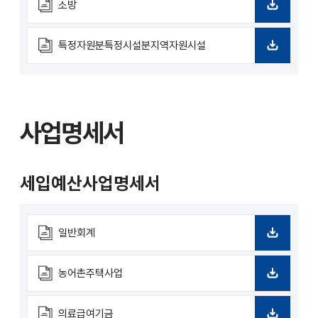
로
소방
드
다
운
로
특정자원분특정시설분지역자원시설
드
다
운
로
드
사업명세서
세입예산사업명세서
일반회계
다
운
로
농어촌주택사업
드
다
운
로
의료급여기금