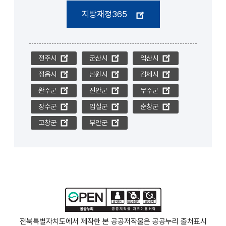
지방재정365
전주시
군산시
익산시
정읍시
남원시
김제시
완주군
진안군
무주군
장수군
임실군
순창군
고창군
부안군
전북특별자치도에서 제작한 본 공공저작물은 공공누리
출처표시