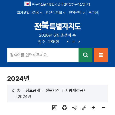
이 누리집은 대한민국 공식 전자정부 누리집입니다.
SNS
관련 누리집
언어선택
국가상징
로그인
전북특별자치
2026년 6월 출생아 수
전북 : 719명
전주 : 285명
군산 : 104명
익산 : 1
도
이
정
다
전
지
음
검색
메뉴열
기
2024년
홈
정보공개
전북재정
지방재정공시
2024년
ai추
인쇄
sns
링크
페이
페이