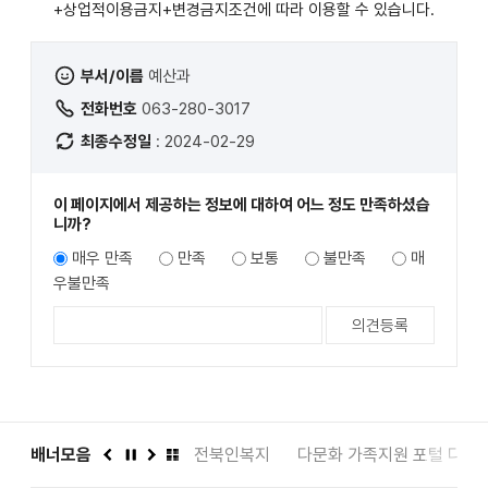
+상업적이용금지+변경금지
조건에 따라 이용할 수 있습니다.
부서/이름
예산과
전화번호
063-280-3017
최종수정일
: 2024-02-29
이 페이지에서 제공하는 정보에 대하여 어느 정도 만족하셨습
니까?
매우 만족
만족
보통
불만족
매
우불만족
도서관
배너모음
인권상담 1331
전북인복지
다문화 가족지원 포털 다누
이
정
다
배