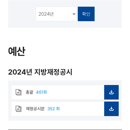
천
공유
복사
지
지
확대
축소
예산
2024년 지방재정공시
총괄
461회
다
운
로
재정공시문
352 회
드
다
운
로