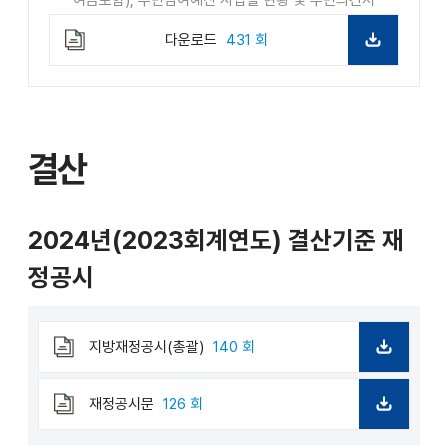
여금포함), 주민참여예산 사업별 현황 및 주민의견서
다운로드
431 회
결산
2024년(2023회계연도) 결산기준 재
정공시
지방재정공시(총괄)
140 회
다
운
로
재정공시문
126 회
드
다
운