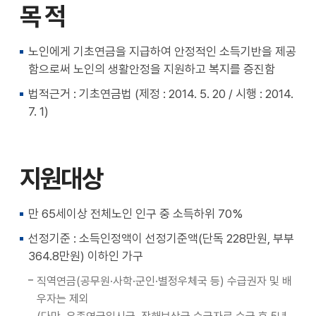
목 적
천
공유
복사
지
지
확대
축소
노인에게 기초연금을 지급하여 안정적인 소득기반을 제공
함으로써 노인의 생활안정을 지원하고 복지를 증진함
법적근거 : 기초연금법 (제정 : 2014. 5. 20 / 시행 : 2014.
7. 1)
지원대상
만 65세이상 전체노인 인구 중 소득하위 70%
선정기준 : 소득인정액이 선정기준액(단독 228만원, 부부
364.8만원) 이하인 가구
직역연금(공무원·사학·군인·별정우체국 등) 수급권자 및 배
우자는 제외