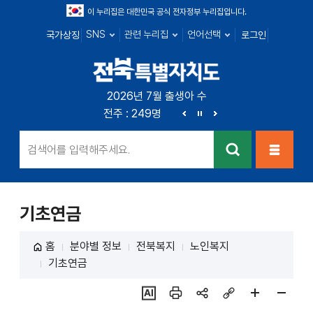
이 누리집은 대한민국 공식 전자정부 누리집입니다.
SNS
관련 누리집
언어선택
국가상징
로그인
전북특별자치
2026년 7월 출생아 수
전북 : 666명
전주 : 249명
군산 : 89명
익산 : 1
도
이
정
다
전
지
음
검색
메뉴열
기
기초연금
홈
분야별 정보
전북복지
노인복지
기초연금
ai추
인쇄
sns
링크
페이
페이