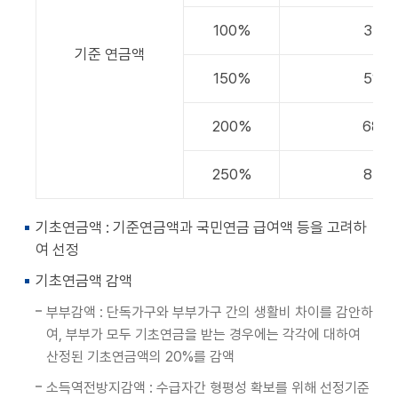
100%
342,
기준 연금액
150%
513,
200%
685,
250%
856,
기초연금액 : 기준연금액과 국민연금 급여액 등을 고려하
여 선정
기초연금액 감액
부부감액 : 단독가구와 부부가구 간의 생활비 차이를 감안하
여, 부부가 모두 기초연금을 받는 경우에는 각각에 대하여
산정된 기초연금액의 20%를 감액
소득역전방지감액 : 수급자간 형평성 확보를 위해 선정기준