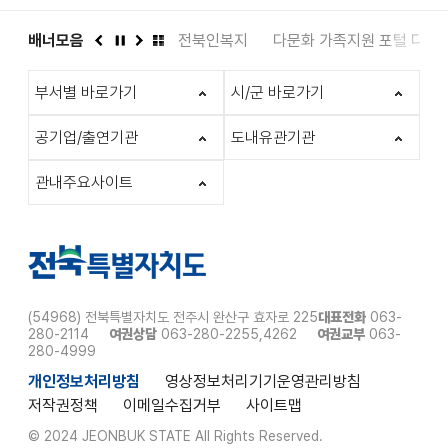
도서관
배너모음
인권상담 1331
전북인복지
다문화 가족지원 포털 다누
이
정
다
배
전
지
음
너
부서별 바로가기
시/군 바로가기
모
음
더
공기업/출연기관
도내유관기관
보
기
관내주요사이트
(54968) 전북특별자치도 전주시 완산구 효자로 225
대표전화
063-
280-2114
여권상담
063-280-2255,4262
여권교부
063-
280-4999
개인정보처리방침
영상정보처리기기운영관리방침
저작권정책
이메일수집거부
사이트맵
© 2024 JEONBUK STATE All Rights Reserved.