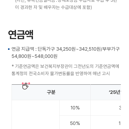
(다만, 유족연금일시금․장해보상금 수급자로 수급 후 5년
이 경과한 자 및 배우자는 수급대상에 포함)
연금액
연금 지급액 : 단독가구 34,250원~342,510원/부부가구
54,800원~548,000원
* 기준연금액은 보건복지부장관이 그전년도의 기준연금액에
통계청의 전국소비자 물가변동률을 반영하여 매년 고시
구분
‘25년1월~
10%
34,
50%
171,