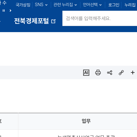
아 수
SNS
관련 누리집
언어선택
국가상징
로그인
누리집
군산 : 89명
익산 : 100명
정읍 : 23명
남원 : 39명
정
다
통
전북경제포털
지
음
새
창
열
림
ai추
인쇄
sns
링크
페이
천
공유
복사
지
확대
호
업무