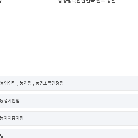
음
농생명축산산업국 업무 총괄
농업인팀 , 농지팀 , 농민소득안정팀
, 농업기반팀
, 농자재종자팀
책팀