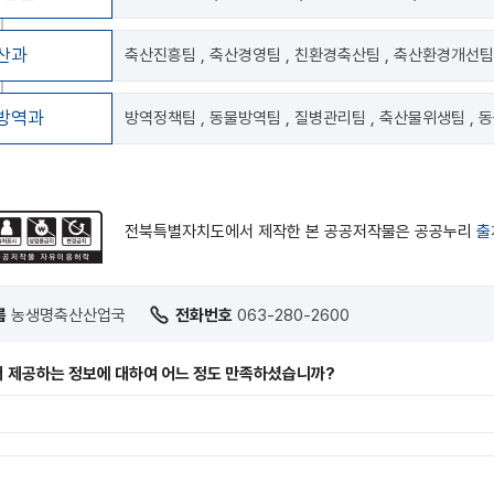
산과
축산진흥팀 , 축산경영팀 , 친환경축산팀 , 축산환경개선팀
방역과
방역정책팀 , 동물방역팀 , 질병관리팀 , 축산물위생팀 , 
전북특별자치도에서 제작한 본 공공저작물은 공공누리
출
름
농생명축산산업국
전화번호
063-280-2600
 제공하는 정보에 대하여 어느 정도 만족하셨습니까?