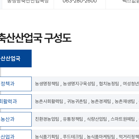
농생명축산산업국장
063-280-2600
팩스없
축산산업국 구성도
축산산업국
명정책과
농생명정책팀 , 농생명지구육성팀 , 협치농정팀 , 여성청년
회활력과
농촌사회활력팀 , 귀농귀촌팀 , 농촌경제팀 , 농촌재생팀 
트농산과
친환경농업팀 , 유통정책팀 , 식량산업팀 , 스마트원예팀 
품산업과
농식품기획팀 , 푸드테크팀 , 농식품마케팅팀 , 먹거리정