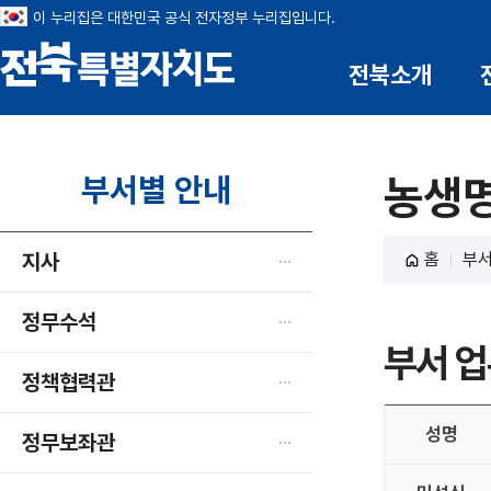
이 누리집은 대한민국 공식 전자정부 누리집입니다.
전북소개
전북특별자치도
부서별 안내
농생
지사
홈
부서
정무수석
부서 업
정책협력관
성명
정무보좌관