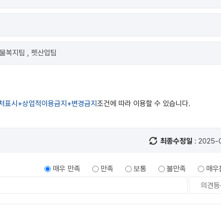
동물복지팀 , 펫산업팀
처표시+상업적이용금지+변경금지
조건에 따라 이용할 수 있습니다.
최종수정일
: 2025-
매우 만족
만족
보통
불만족
매우