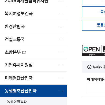
2036하계올림픽유치단
축
복지여성보건국
동물
환경산림국
건설교통국
소방본부
새
창
기업유치지원실
부서/이
열
림
미래첨단산업국
이 페이지에서
농생명축산산업국
농생명정책과