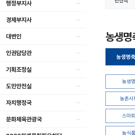
민선식
행정부지사
경제부지사
농생명
대변인
인권담당관
농생명
기획조정실
농생
도민안전실
농촌사
자치행정국
스마
문화체육관광국
농식