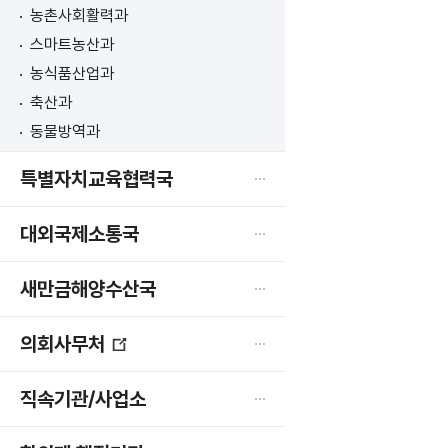
농촌사회활력과
스마트농산과
농식품산업과
축산과
동물방역과
특별자치교육협력국
대외국제소통국
새만금해양수산국
의회사무처
새
창
직속기관/사업소
열
림