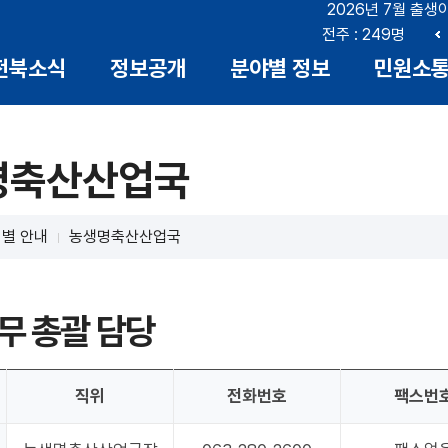
2026년 7월 출생
부안 : 17명
전북 : 666명
전주 : 249명
이
전북소식
정보공개
분야별 정보
민원소
전
명축산산업국
별 안내
농생명축산산업국
무 총괄 담당
직위
전화번호
팩스번