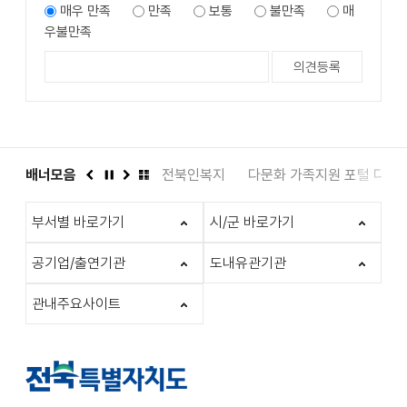
매우 만족
만족
보통
불만족
매
우불만족
도서관
배너모음
인권상담 1331
전북인복지
다문화 가족지원 포털 다누
이
정
다
배
전
지
음
너
부서별 바로가기
시/군 바로가기
모
음
더
공기업/출연기관
도내유관기관
보
기
관내주요사이트