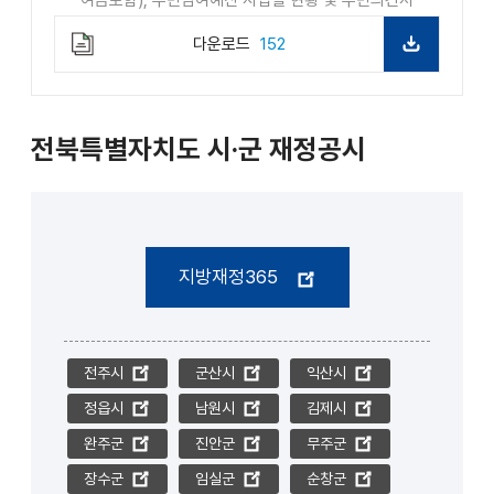
여금포함), 주민참여예산 사업별 현황 및 주민의견서
다운로드
152
전북특별자치도 시·군 재정공시
지방재정365
전주시
군산시
익산시
정읍시
남원시
김제시
완주군
진안군
무주군
장수군
임실군
순창군