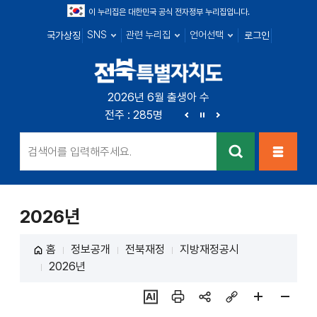
이 누리집은 대한민국 공식 전자정부 누리집입니다.
SNS
관련 누리집
언어선택
국가상징
로그인
전북특별자치
2026년 6월 출생아 수
전북 : 719명
전주 : 285명
군산 : 104명
익산 : 1
도
이
정
다
전
지
음
검색
메뉴열
기
2026년
홈
정보공개
전북재정
지방재정공시
2026년
ai추
인쇄
sns
링크
페이
페이