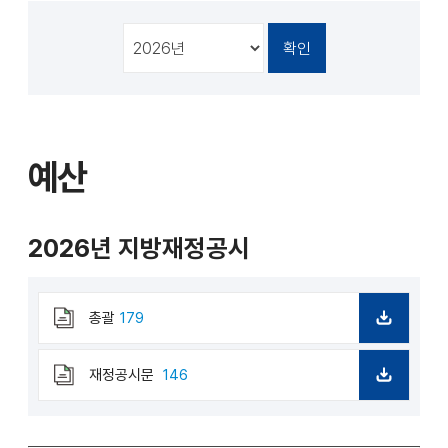
천
공유
복사
지
지
확대
축소
예산
2026년 지방재정공시
총괄
179
다
운
로
재정공시문
146
드
다
운
로