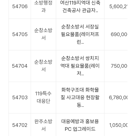
소방행정
여산119지역대 신축
54706
5,600,210
과
건축공사 관급자..
순창소방서 서장실
순창소방
54705
필요물품(레이저프
690,000
서
린..
순창소방서 쌍치지
순창소방
54704
역대 필요물품(레이
750,000
서
저..
화학구조대 화학물
119특수
54703
질 사고대응 현장활
6,780,000
대응단
동..
완주소방
대응예방과 홍보용
54702
1,050,000
서
PC 업그레이드