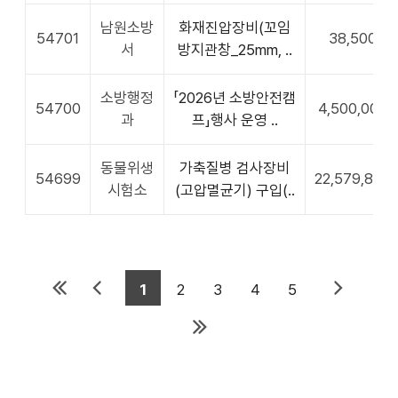
남원소방
화재진압장비(꼬임
54701
38,500
서
방지관창_25mm, ..
소방행정
「2026년 소방안전캠
54700
4,500,000
과
프」행사 운영 ..
동물위생
가축질병 검사장비
54699
22,579,800
시험소
(고압멸균기) 구입(..
1
2
3
4
5
첫목
이전
다음
록
목록
목록
마지
막 목