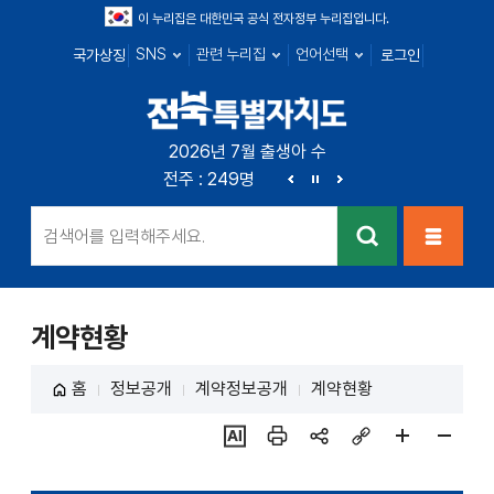
이 누리집은 대한민국 공식 전자정부 누리집입니다.
SNS
관련 누리집
언어선택
국가상징
로그인
전북특별자치
2026년 7월 출생아 수
전북 : 666명
전주 : 249명
군산 : 89명
익산 : 1
도
이
정
다
전
지
음
검색
메뉴열
기
계약현황
홈
정보공개
계약정보공개
계약현황
ai추
인쇄
sns
링크
페이
페이
천
공유
복사
지
지