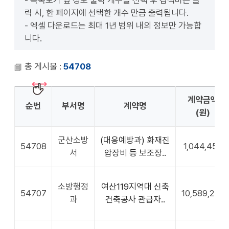
- 목록보기 옆 정보 출력 개수를 선택 후 검색버튼 클
릭 시, 한 페이지에 선택한 개수 만큼 출력됩니다.
- 엑셀 다운로드는 최대 1년 범위 내의 정보만 가능합
니다.
총 게시물 :
54708
계약금액
순번
부서명
계약명
(원)
군산소방
(대응예방과) 화재진
54708
1,044,450
서
압장비 등 보조장..
소방행정
여산119지역대 신축
54707
10,589,240
과
건축공사 관급자..