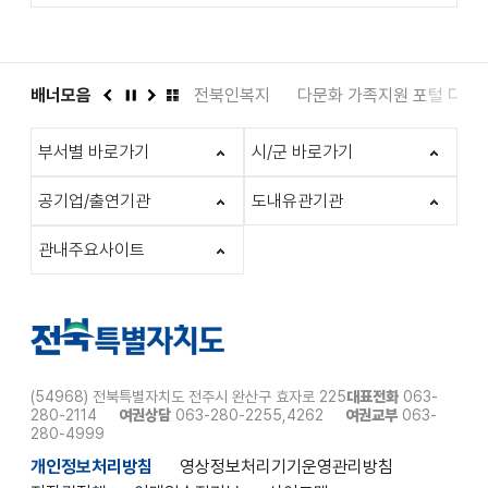
도서관
배너모음
인권상담 1331
전북인복지
다문화 가족지원 포털 다누
이
정
다
배
전
지
음
너
부서별 바로가기
시/군 바로가기
모
음
더
공기업/출연기관
도내유관기관
보
기
관내주요사이트
(54968) 전북특별자치도 전주시 완산구 효자로 225
대표전화
063-
280-2114
여권상담
063-280-2255,4262
여권교부
063-
280-4999
개인정보처리방침
영상정보처리기기운영관리방침