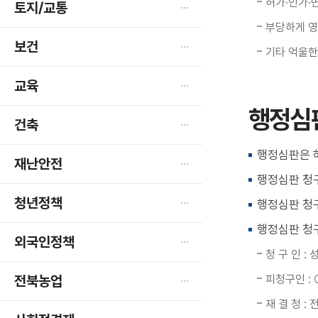
허가·인가·
토지/교통
부당하게 영
보건
기타 억울한
교육
행정심
건축
행정심판은 허
재난안전
행정심판 청
청년정책
행정심판 청
행정심판 청
외국인정책
청 구 인 :
전북농업
피청구인 :
재 결 청 