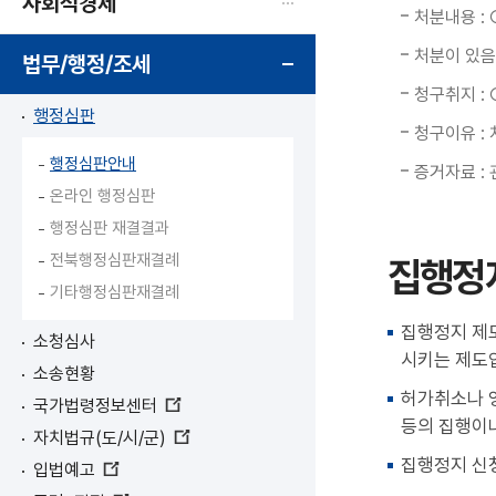
사회적경제
처분내용 :
처분이 있음을
법무/행정/조세
청구취지 :
행정심판
청구이유 :
행정심판안내
증거자료 :
온라인 행정심판
행정심판 재결결과
전북행정심판재결례
집행정
기타행정심판재결례
집행정지 제
소청심사
시키는 제도
소송현황
허가취소나 
국가법령정보센터
새
등의 집행이나
자치법규(도/시/군)
창
새
열
집행정지 신
입법예고
창
림
새