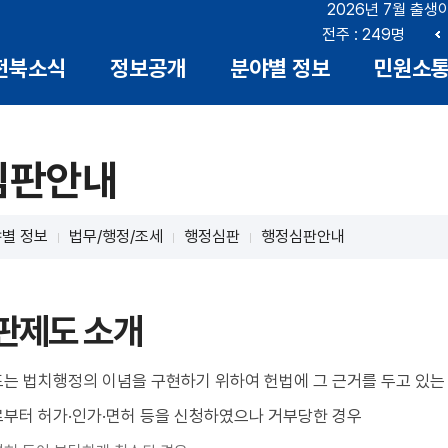
2026년 7월 출생
부안 : 17명
전북 : 666명
전주 : 249명
이
전북소식
정보공개
분야별 정보
민원소
전
심판안내
별 정보
법무/행정/조세
행정심판
행정심판안내
판제도 소개
는 법치행정의 이념을 구현하기 위하여 헌법에 그 근거를 두고 있는
부터 허가·인가·면허 등을 신청하였으나 거부당한 경우