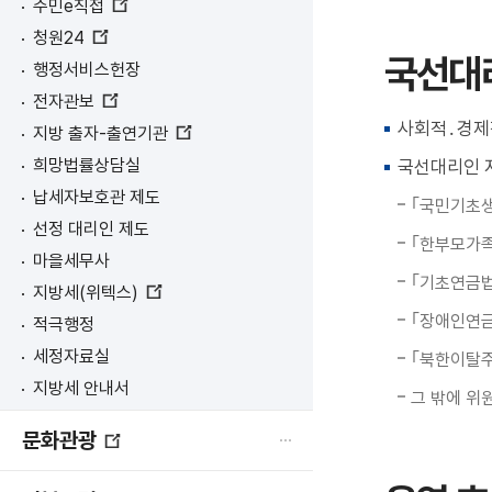
열
주민e직접
창
림
새
열
청원24
창
림
새
국선대
열
행정서비스헌장
창
림
열
전자관보
림
새
사회적․경제
지방 출자-출연기관
창
새
열
희망법률상담실
국선대리인 
창
림
열
납세자보호관 제도
｢국민기초생
림
선정 대리인 제도
｢한부모가족
마을세무사
｢기초연금법
지방세(위텍스)
새
｢장애인연금
적극행정
창
열
세정자료실
｢북한이탈주
림
지방세 안내서
그 밖에 위
문화관광
새
창