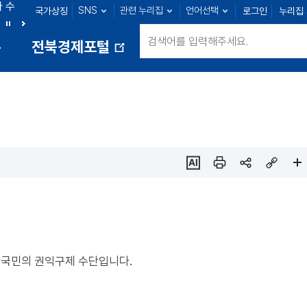
아 수
SNS
관련 누리집
언어선택
국가상징
로그인
누리집
군산 : 89명
익산 : 100명
정읍 : 23명
남원 : 39명
정
다
통
전북경제포털
지
음
새
창
열
림
ai추
인쇄
sns
링크
페이
천
공유
복사
지
확대
 국민의 권익구제 수단입니다.