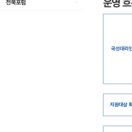
운영 
전북포럼
열
림
국선대리인
지원대상 확