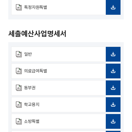
운
로
특정자원특별
드
다
운
로
드
세출예산사업명세서
일반
다
운
로
의료급여특별
드
다
운
로
동부권
드
다
운
로
학교용지
드
다
운
로
소방특별
드
다