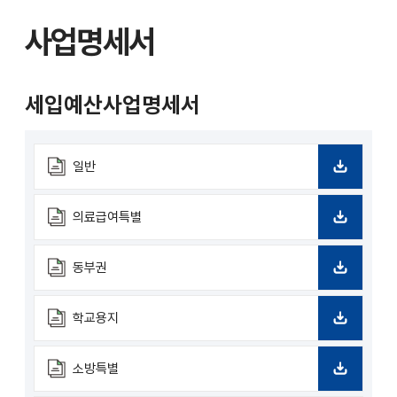
사업명세서
세입예산사업명세서
일반
다
운
로
의료급여특별
드
다
운
로
동부권
드
다
운
로
학교용지
드
다
운
로
소방특별
드
다