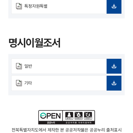
운
로
특정자원특별
드
다
운
로
드
명시이월조서
일반
다
운
로
기타
드
다
운
로
드
전북특별자치도에서 제작한 본 공공저작물은 공공누리
출처표시