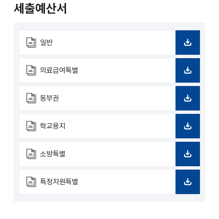
드
세출예산서
일반
다
운
로
의료급여특별
드
다
운
로
동부권
드
다
운
로
학교용지
드
다
운
로
소방특별
드
다
운
로
특정자원특별
드
다
운
로
드