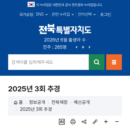
이 누리집은 대한민국 공식 전자정부 누리집입니다.
SNS
관련 누리집
언어선택
국가상징
로그인
전북특별자치
2026년 6월 출생아 수
전북 : 719명
전주 : 285명
군산 : 104명
익산 : 1
도
이
정
다
전
지
음
검색
메뉴열
기
2025년 3회 추경
홈
정보공개
전북재정
예산공개
2025년 3회 추경
ai추
인쇄
sns
링크
페이
페이