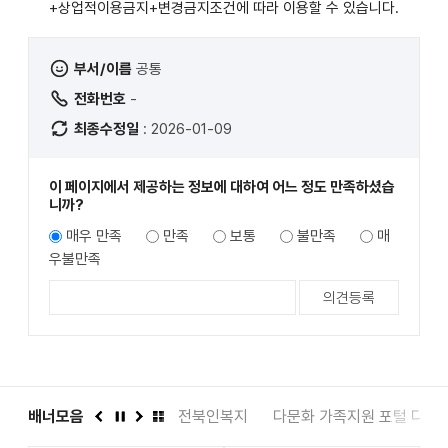
+상업적이용금지+변경금지
조건에 따라 이용할 수 있습니다.
부서/이름
공통
전화번호
-
최종수정일
: 2026-01-09
이 페이지에서 제공하는 정보에 대하여 어느 정도 만족하셨습
니까?
매우 만족
만족
보통
불만족
매
우불만족
도서관
배너모음
인권상담 1331
전북인복지
다문화 가족지원 포털 다누
이
정
다
배