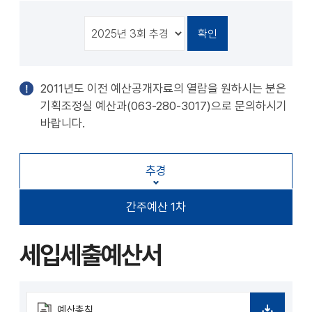
천
공유
복사
지
지
확대
축소
2011년도 이전 예산공개자료의 열람을 원하시는 분은
기획조정실 예산과(063-280-3017)으로 문의하시기
바랍니다.
추경
간주예산 1차
세입세출예산서
예산총칙