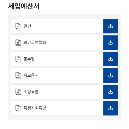
드
세입예산서
일반
다
운
로
의료급여특별
드
다
운
로
동부권
드
다
운
로
학교용지
드
다
운
로
소방특별
드
다
운
로
특정자원특별
드
다
운
로