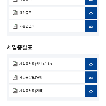
다
운
로
예산규모
드
다
운
로
기준인건비
드
다
운
로
드
세입총괄표
세입총괄표(일반+기타)
다
운
로
세입총괄표(일반)
드
다
운
로
세입총괄표(기타)
드
다
운
로