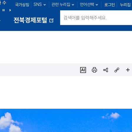
아 수
SNS
관련 누리집
언어선택
국가상징
로그인
누리집
익산 : 108명
정읍 : 27명
남원 : 33명
김제 : 49명
정
다
통
전북경제포털
지
음
새
창
열
림
ai추
인쇄
sns
링크
페이
천
공유
복사
지
확대