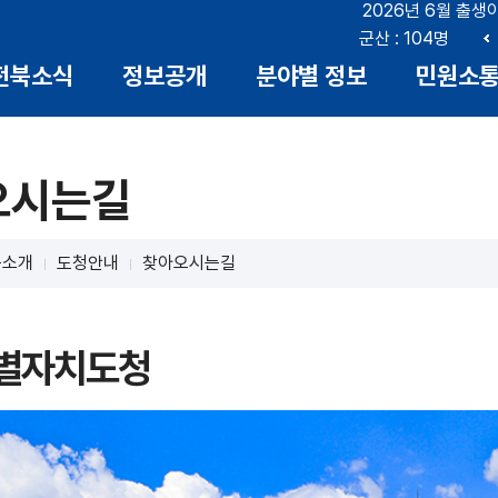
2026년 6월 출생
: 18명
전북 : 719명
전주 : 285명
군산 : 104명
이
전북소식
정보공개
분야별 정보
민원소
전
오시는길
북소개
도청안내
찾아오시는길
별자치도청