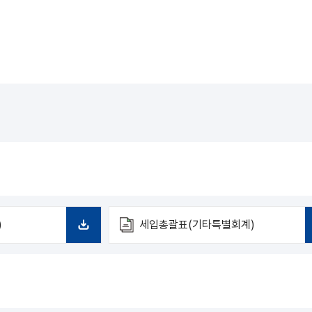
)
세입총괄표(기타특별회계)
다
운
로
드