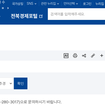
아 수
SNS
관련 누리집
언어선택
국가상징
로그인
누리집
군산 : 104명
익산 : 108명
정읍 : 27명
남원 : 33명
정
다
통
전북경제포털
지
음
새
창
열
림
ai추
인쇄
sns
링크
페이
천
공유
복사
지
확대
280-3017)으로 문의하시기 바랍니다.