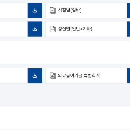
성질별(일반)
다
운
로
성질별(일반+기타)
드
다
운
로
드
의료급여기금 특별회계
다
운
로
드