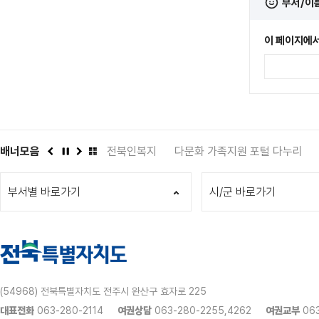
부서/이
이 페이지에서
관
배너모음
인권상담 1331
전북인복지
다문화 가족지원 포털 다누리
이
정
다
배
전
지
음
너
부서별 바로가기
모
시/군 바로가기
음
더
보
기
(54968) 전북특별자치도 전주시 완산구 효자로 225
대표전화
063-280-2114
여권상담
063-280-2255,4262
여권교부
063