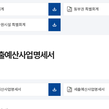
회계
동부권 특별회계
다
운
로
자원시설 특별회계
드
다
운
로
드
출예산사업명세서
예산사업명세서
세출예산사업명세서
다
운
로
드