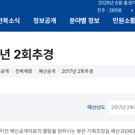
2026년 6월 출생
부안 : 18명
전북 : 719명
전주 : 285명
이
전북소식
정보공개
분야별 정보
민원소
전
7년 2회추경
보공개
전북재정
예산공개
2017년 2회추경
예산년도
도 이전 예산공개자료의 열람을 원하시는 분은 기획조정실 예산과(063-