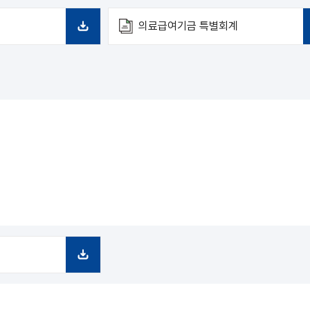
의료급여기금 특별회계
다
운
로
드
다
운
로
드