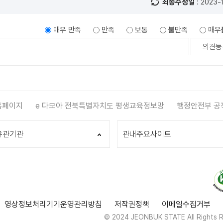
최종수정일
: 2023-
매우 만족
만족
보통
불만족
매우
홈페이지
e 다모아 전북특별자치도 평생교육정보망
행정안전부 공
유관기관
관내주요사이트
영상정보처리기기운영관리방침
저작권정책
이메일수집거부
© 2024 JEONBUK STATE All Rights R