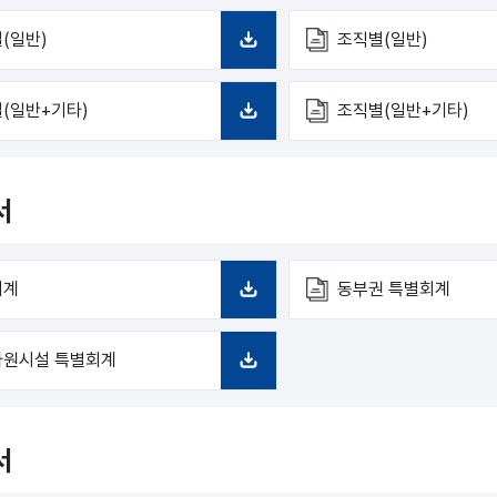
(일반)
조직별(일반)
다
운
로
(일반+기타)
조직별(일반+기타)
드
다
운
로
드
서
회계
동부권 특별회계
다
운
로
자원시설 특별회계
드
다
운
로
드
서