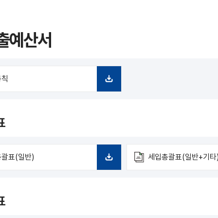
출예산서
총칙
다
운
로
드
표
괄표(일반)
세입총괄표(일반+기타
다
운
로
드
표