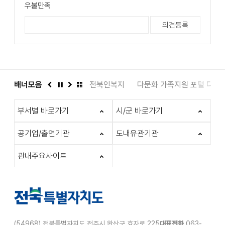
우불만족
도서관
배너모음
인권상담 1331
전북인복지
다문화 가족지원 포털 다누
이
정
다
배
전
지
음
너
부서별 바로가기
시/군 바로가기
모
음
더
공기업/출연기관
도내유관기관
보
기
관내주요사이트
(54968) 전북특별자치도 전주시 완산구 효자로 225
대표전화
063-