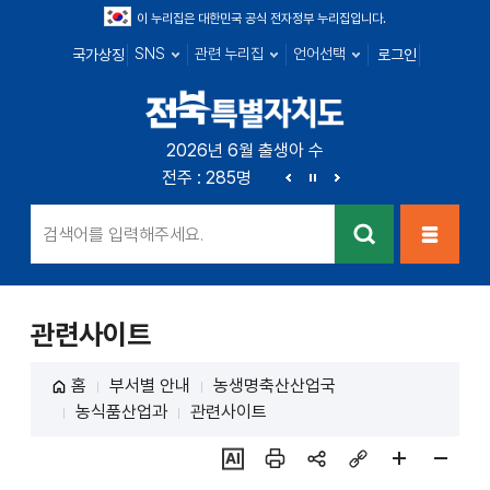
이 누리집은 대한민국 공식 전자정부 누리집입니다.
SNS
관련 누리집
언어선택
국가상징
로그인
전북특별자치
2026년 6월 출생아 수
전북 : 719명
전주 : 285명
군산 : 104명
익산 : 1
도
이
정
다
전
지
음
검색
메뉴열
기
관련사이트
홈
부서별 안내
농생명축산산업국
농식품산업과
관련사이트
ai추
인쇄
sns
링크
페이
페이