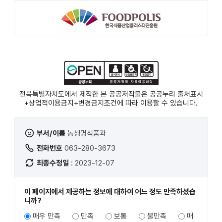
천
공유
복사
지
지
확대
축소
전북특별자치도에서 제작한 본 공공저작물은 공공누리
출처표시
+상업적이용금지+변경금지
조건에 따라 이용할 수 있습니다.
부서/이름
농생명식품과
전화번호
063-280-3673
최종수정일
: 2023-12-07
이 페이지에서 제공하는 정보에 대하여 어느 정도 만족하셨습
니까?
매우 만족
만족
보통
불만족
매