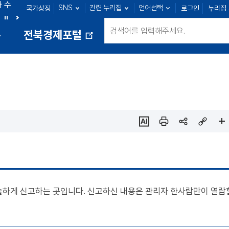
아 수
SNS
관련 누리집
언어선택
국가상징
로그인
누리집
군산 : 89명
익산 : 100명
정읍 : 23명
남원 : 39명
정
다
통
전북경제포털
지
음
새
창
열
림
ai추
인쇄
sns
링크
페이
천
공유
복사
지
확대
솔하게 신고하는 곳입니다. 신고하신 내용은 관리자 한사람만이 열람