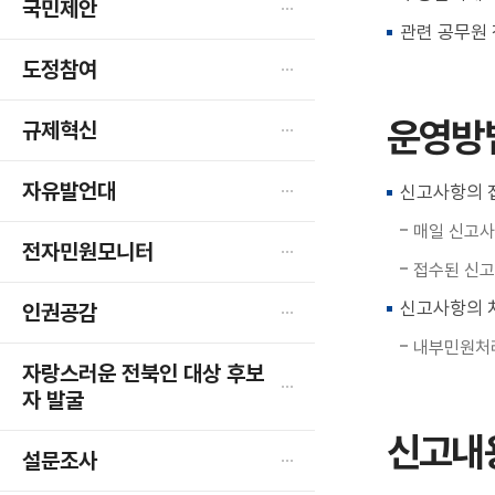
림
국민제안
열
관련 공무원 
림
도정참여
운영방
규제혁신
자유발언대
신고사항의 
매일 신고사
전자민원모니터
접수된 신고
신고사항의 
인권공감
내부민원처리
자랑스러운 전북인 대상 후보
자 발굴
신고내
설문조사