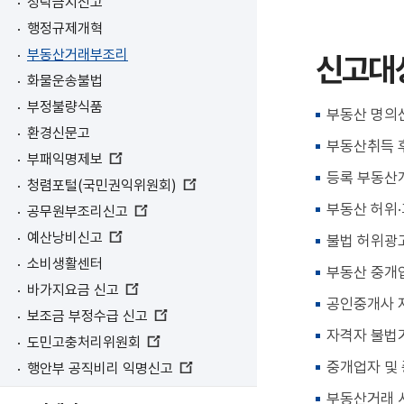
청탁금지신고
행정규제개혁
부동산거래부조리
신고대
화물운송불법
부정불량식품
부동산 명의신
환경신문고
부동산취득 
부패익명제보
새
등록 부동산
청렴포털(국민권익위원회)
창
새
열
부동산 허위
공무원부조리신고
창
림
새
열
예산낭비신고
불법 허위광고
창
림
새
열
소비생활센터
창
부동산 중개
림
열
바가지요금 신고
림
새
공인중개사 
보조금 부정수급 신고
창
새
자격자 불법
열
도민고충처리위원회
창
림
새
열
중개업자 및
행안부 공직비리 익명신고
창
림
새
열
부동산거래 
창