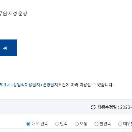
무원 지정 운영
처표시+상업적이용금지+변경금지
조건에 따라 이용할 수 있습니다.
최종수정일
: 2023-
매우 만족
만족
보통
불만족
매우