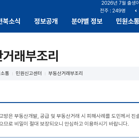
2026년 7월 출생
부안 : 17명
전북 : 666명
전주 : 249명
이
전북소식
정보공개
분야별 정보
민원소
전
산거래부조리
원소통
민원신고센터
부동산거래부조리
신고방은 부동산개발, 공급 및 부동산거래 시 피해사례를 도민께서 진
있으므로 비밀이 절대 보장되오니 안심하고 이용하시기 바랍니다.