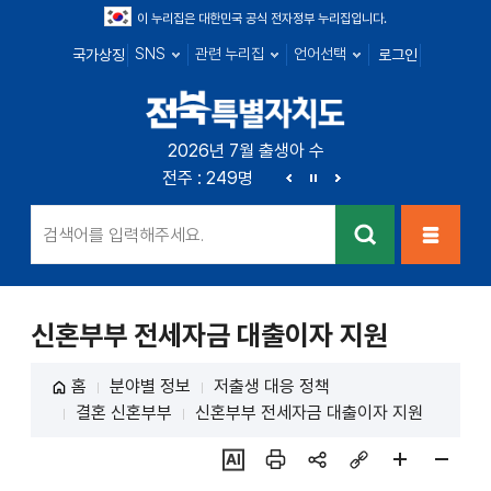
이 누리집은 대한민국 공식 전자정부 누리집입니다.
SNS
관련 누리집
언어선택
국가상징
로그인
전북특별자치
2026년 7월 출생아 수
전북 : 666명
전주 : 249명
군산 : 89명
익산 : 1
도
이
정
다
전
지
음
검색
메뉴열
기
신혼부부 전세자금 대출이자 지원
홈
분야별 정보
저출생 대응 정책
결혼 신혼부부
신혼부부 전세자금 대출이자 지원
ai추
인쇄
sns
링크
페이
페이