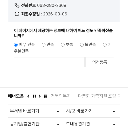
전화번호
063-280-2368
최종수정일
: 2026-03-06
이 페이지에서 제공하는 정보에 대하여 어느 정도 만족하셨습
니까?
매우 만족
만족
보통
불만족
매
우불만족
도서관
배너모음
인권상담 1331
전북인복지
다문화 가족지원 포털 다누
이
정
다
배
전
지
음
너
부서별 바로가기
시/군 바로가기
모
음
더
공기업/출연기관
도내유관기관