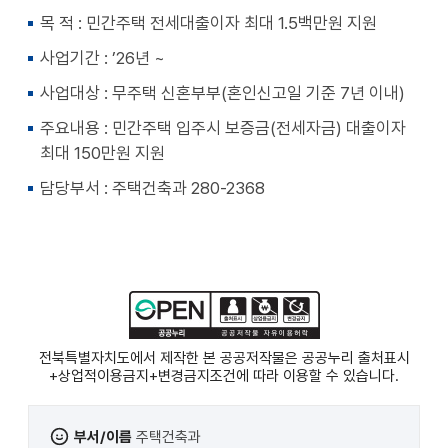
천
공유
복사
지
지
목 적 : 민간주택 전세대출이자 최대 1.5백만원 지원
확대
축소
사업기간 : ’26년 ~
사업대상 : 무주택 신혼부부(혼인신고일 기준 7년 이내)
주요내용 : 민간주택 입주시 보증금(전세자금) 대출이자
최대 150만원 지원
담당부서 : 주택건축과 280-2368
전북특별자치도에서 제작한 본 공공저작물은 공공누리
출처표시
+상업적이용금지+변경금지
조건에 따라 이용할 수 있습니다.
부서/이름
주택건축과