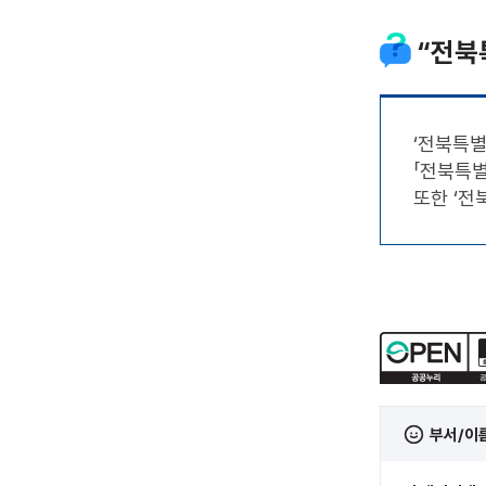
“전북
‘전북특
「전북특별
또한 ‘전
부서/이