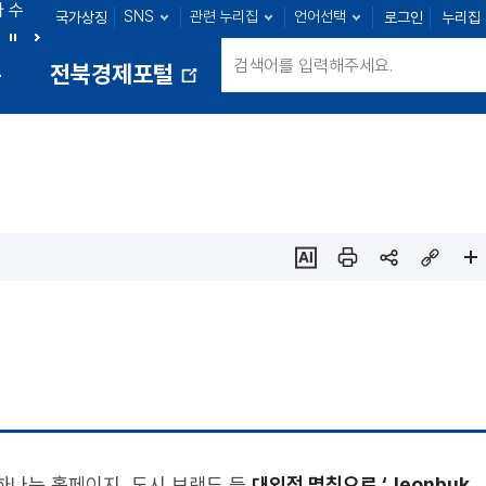
아 수
SNS
관련 누리집
언어선택
국가상징
로그인
누리집
군산 : 89명
익산 : 100명
정읍 : 23명
남원 : 39명
정
다
통
전북경제포털
지
음
새
창
열
림
ai추
인쇄
sns
링크
페이
천
공유
복사
지
확대
?
하나는 홈페이지, 도시 브랜드 등
대외적 명칭으로 ‘Jeonbuk