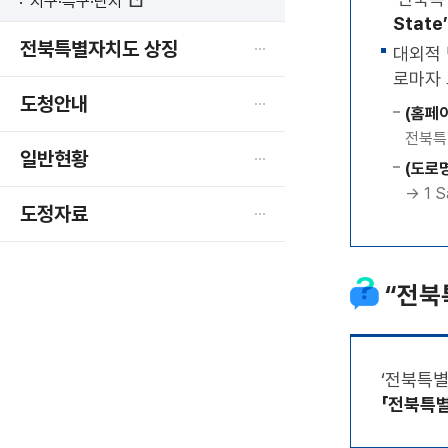
지구·특구·단지
새
State’
창
전북특별자치도 상징
대외적 
열
림
로마자 
도청안내
(홈페
전북특별
일반현황
(도로
→ 1 S
도정자료
“전북
‘전북특별
「전북특