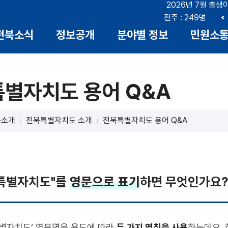
2026년 7월 출생
부안 : 17명
전북 : 666명
전주 : 249명
이
전북소식
정보공개
분야별 정보
민원소
전
별자치도 용어 Q&A
북소개
전북특별자치도 소개
전북특별자치도 용어 Q&A
특별자치도"를
영문으로 표기
하면 무엇인가요
별자치도’ 영문명은 용도에 따라
두 가지 명칭을 사용
하는데요. 