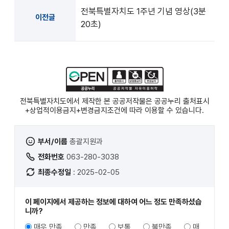
스스로 변화하길
전북특별자치도 1주년 기념 영상(3분
이전글
20초)
대한민국과 미래 사이
가장 앞에 서길
우리의 한 걸음이
모두의 길이 된다
전북특별자치도에서 제작한 본 공공저작물은 공공누리
출처표시
대한민국 퍼스트 무버
+상업적이용금지+변경금지
조건에 따라 이용할 수 있습니다.
글로벌생명경제도시
전북특별자치도
부서/이름
총괄지원과
전화번호
063-280-3038
최종수정일
: 2025-02-05
이 페이지에서 제공하는 정보에 대하여 어느 정도 만족하셨습
니까?
매우 만족
만족
보통
불만족
매