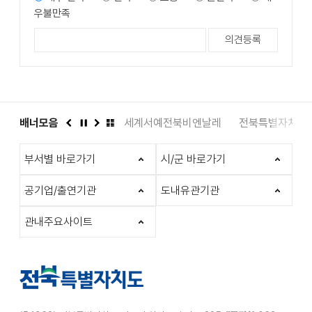
우불만족
 다누리
배너모음
국가유산채널
세계서예전북비엔날레
전북특별자치도 
이
정
다
배
전
지
음
너
부서별 바로가기
시/군 바로가기
모
음
더
공기업/출연기관
도내유관기관
보
기
관내주요사이트