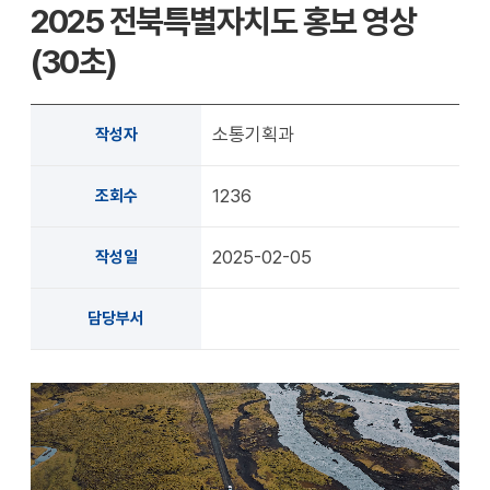
2025 전북특별자치도 홍보 영상
천
공유
복사
지
지
확대
축소
(30초)
소통기획과
작성자
1236
조회수
2025-02-05
작성일
담당부서