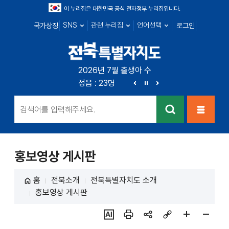
이 누리집은 대한민국 공식 전자정부 누리집입니다.
SNS
관련 누리집
언어선택
국가상징
로그인
전북특별자치
2026년 7월 출생아 수
익산 : 100명
정읍 : 23명
남원 : 39명
김제 : 4
도
이
정
다
전
지
음
검색
메뉴열
기
홍보영상 게시판
홈
전북소개
전북특별자치도 소개
홍보영상 게시판
ai추
인쇄
sns
링크
페이
페이