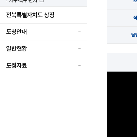
지구·특구·단지
새
창
전북특별자치도 상징
열
림
도청안내
담
일반현황
도정자료