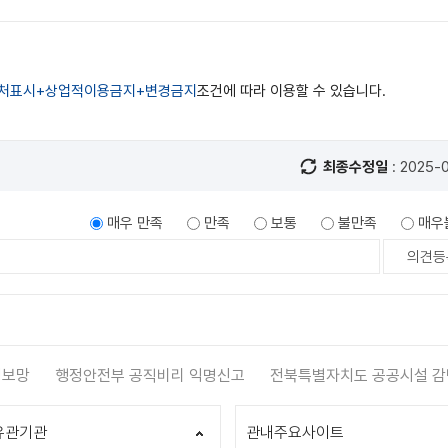
처표시+상업적이용금지+변경금지
조건에 따라 이용할 수 있습니다.
최종수정일
: 2025-
매우 만족
만족
보통
불만족
매우
보망
행정안전부 공직비리 익명신고
전북특별자치도 공공시설 감면
유관기관
관내주요사이트