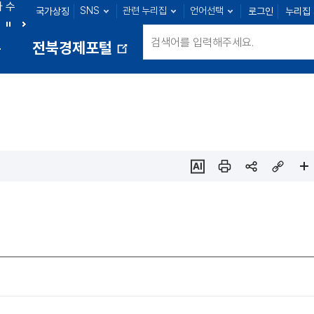
아 수
SNS
관련 누리집
언어선택
국가상징
로그인
누리집
정읍 : 23명
남원 : 39명
김제 : 41명
완주 : 62명
정
다
통
전북경제포털
지
음
새
창
열
림
ai추
인쇄
sns
링크
페이
천
공유
복사
지
확대