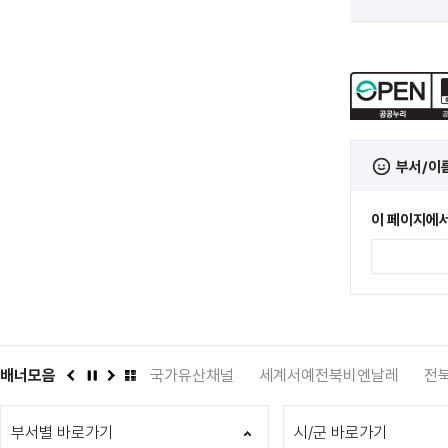
부서/이
이 페이지에서
족지원 포털 다누리
배너모음
국가유산채널
세계서예전북비엔날레
전북특
이
정
다
배
전
지
음
너
부서별 바로가기
모
시/군 바로가기