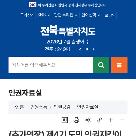
이 누리집은 대한민국 공식 전자정부 누리집입니다.
SNS
관련 누리집
언어선택
국가상징
로그인
전북특별자치
2026년 7월 출생아 수
전북 : 666명
전주 : 249명
군산 : 89명
익산 : 1
도
이
정
다
전
지
음
검색
메뉴열
기
인권자료실
홈
민원소통
인권공감
인권자료실
ai추
인쇄
sns
링크
페이
페이
(추가연장) 제4기 도민 인권지킴이
천
공유
복사
지
지