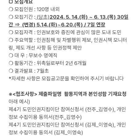
□ 모집개요
❍ 모집인원 : 120명 내외
❍ 모집기간 :
(당초)
2024. 5. 14.(화) ~ 6. 13.(목) 30일
간
⇒
(변경) 5.14.(화)~6.20.(목) / 7일 연장
❍ 모집자격 : 인권보호와 증진에 관심이 많은 도내 도민
❍ 주요역할 : 인권침해 및 차별행위 제보, 인권시책 모니터
링, 제도 개선 사항 등 인권정책 제안
❍ 대 우 : 무보수 명예직
❍ 활동기간 : 위촉일로부터 2년 6개월
❍ 결과발표 : 7월초
*자세한 사항은 모집공고문을 확인하여 주시기 바랍니다
※
<협조사항> 제출파일명
활동지역과 본인성함 기재요청
아래 예시)
제4기 도민인권지킴이단 참여신청서 (전주_김영수), 개인
정보 수집이용 동의서(전주_김영수)
제4기 도민인권지킴이단 참여신청서 (김제_이영숙), 개인
정보 수집이용 동의서 (김제_이영숙)