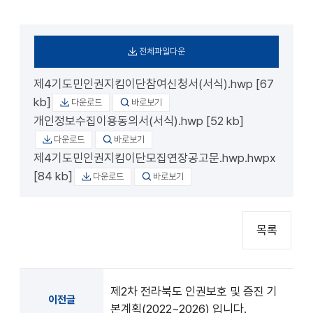
전체파일다운
제4기도민인권지킴이단참여신청서(서식).hwp [67
kb]
다운로드
바로보기
개인정보수집이용동의서(서식).hwp [52 kb]
다운로드
바로보기
제4기도민인권지킴이단모집연장공고문.hwp.hwpx
[84 kb]
다운로드
바로보기
목록
제2차 전라북도 인권보호 및 증진 기
이전글
본계획(2022~2026) 입니다.