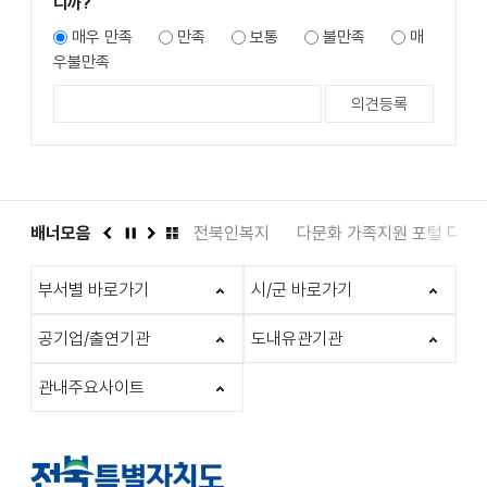
니까?
매우 만족
만족
보통
불만족
매
우불만족
도서관
배너모음
인권상담 1331
전북인복지
다문화 가족지원 포털 다누
이
정
다
배
전
지
음
너
부서별 바로가기
시/군 바로가기
모
음
더
공기업/출연기관
도내유관기관
보
기
관내주요사이트