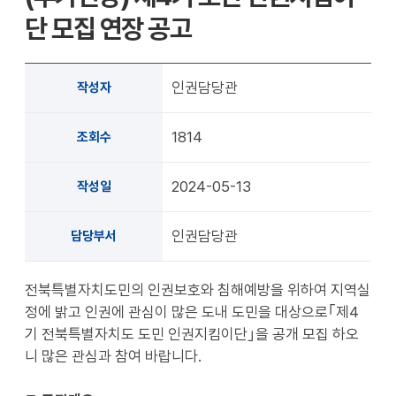
확대
축소
단 모집 연장 공고
인권담당관
작성자
1814
조회수
2024-05-13
작성일
인권담당관
담당부서
전북특별자치도민의 인권보호와 침해예방을 위하여 지역실
정에 밝고 인권에 관심이 많은 도내 도민을 대상으로｢제4
기 전북특별자치도 도민 인권지킴이단｣을 공개 모집 하오
니 많은 관심과 참여 바랍니다.