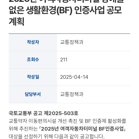
확대
축소
없은 생활환경(BF) 인증사업 공모
계획
교통정책과
작성자
211
조회수
2025-04-14
작성일
교통정책과
담당부서
국토교통부 공고
제
2025
-
503
호
교통약자 이동편의시설 개선 촉진 및 BF 인증제 활성화를
위해 추진하는 「
2025
년 여객자동차터미널
BF
인증사업
」
대상을 선정하기 위해 다음과 같이 공고합니다.