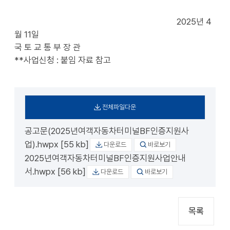
2025년 4
월 11일
국 토 교 통 부 장 관
**사업신청 : 붙임 자료 참고
전체파일다운
공고문(2025년여객자동차터미널BF인증지원사
업).hwpx [55 kb]
다운로드
바로보기
2025년여객자동차터미널BF인증지원사업안내
서.hwpx [56 kb]
다운로드
바로보기
목록