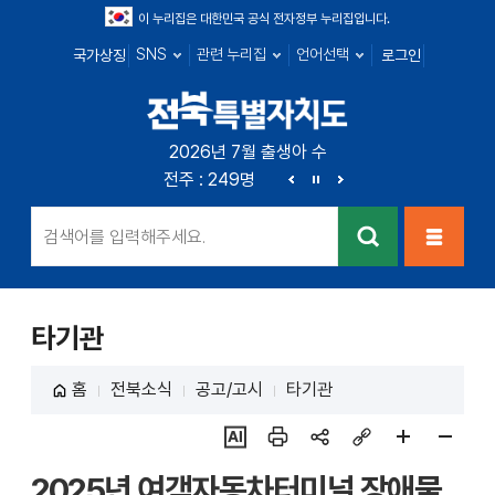
이 누리집은 대한민국 공식 전자정부 누리집입니다.
SNS
관련 누리집
언어선택
국가상징
로그인
전북특별자치
2026년 7월 출생아 수
전북 : 666명
전주 : 249명
군산 : 89명
익산 : 1
도
이
정
다
전
지
음
검색
메뉴열
기
타기관
홈
전북소식
공고/고시
타기관
ai추
인쇄
sns
링크
페이
페이
2025년 여객자동차터미널 장애물
천
공유
복사
지
지