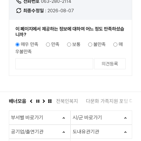
전화번호
063-280-2114
최종수정일
: 2026-08-07
이 페이지에서 제공하는 정보에 대하여 어느 정도 만족하셨습
니까?
매우 만족
만족
보통
불만족
매
우불만족
도서관
배너모음
인권상담 1331
전북인복지
다문화 가족지원 포털 다누
이
정
다
배
전
지
음
너
부서별 바로가기
시/군 바로가기
모
음
더
공기업/출연기관
도내유관기관
보