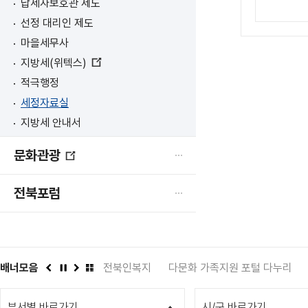
납세자보호관 제도
림
선정 대리인 제도
마을세무사
지방세(위텍스)
새
적극행정
창
열
세정자료실
림
지방세 안내서
문화관광
새
창
전북포럼
열
림
관
배너모음
인권상담 1331
전북인복지
다문화 가족지원 포털 다누리
이
정
다
배
전
지
음
너
부서별 바로가기
모
시/군 바로가기