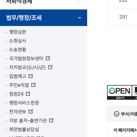
사회적경제
292
법무/행정/조세
291
행정심판
소청심사
소송현황
국가법령정보센터
새
자치법규(도/시/군)
창
새
열
입법예고
창
림
새
열
주민e직접
창
림
새
열
청원24
창
림
새
열
행정서비스헌장
창
림
열
전자관보
부서/이
림
새
지방 출자-출연기관
창
새
열
희망법률상담실
이 페이지에서
창
림
열