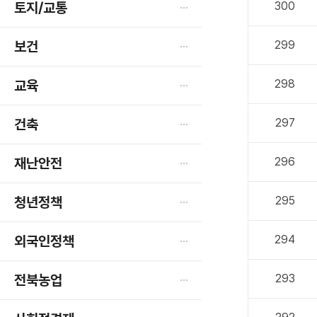
토지/교통
300
보건
299
교육
298
건축
297
재난안전
296
청년정책
295
외국인정책
294
전북농업
293