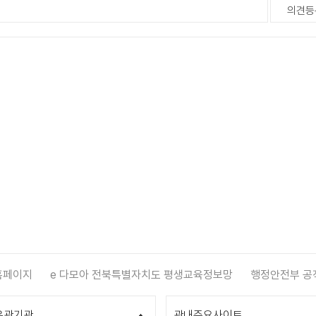
홈페이지
e 다모아 전북특별자치도 평생교육정보망
행정안전부 공
유관기관
관내주요사이트