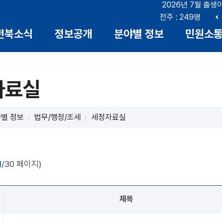
2026년 7월 출생
부안 : 17명
전북 : 666명
전주 : 249명
이
전북소식
정보공개
분야별 정보
민원소
전
자료실
별 정보
법무/행정/조세
세정자료실
1
/30 페이지)
제목