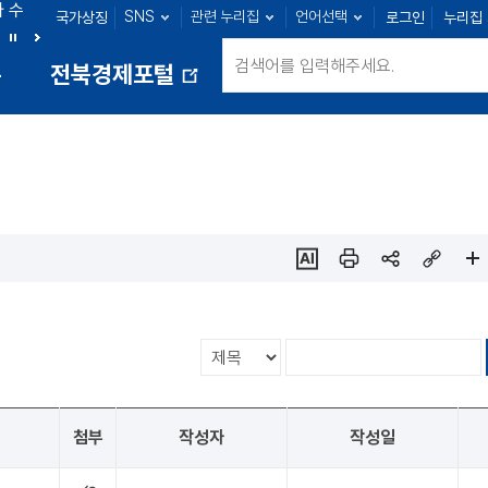
아 수
SNS
관련 누리집
언어선택
국가상징
로그인
누리집
군산 : 89명
익산 : 100명
정읍 : 23명
남원 : 39명
정
다
통
전북경제포털
지
음
새
창
열
림
ai추
인쇄
sns
링크
페이
천
공유
복사
지
확대
첨부
작성자
작성일