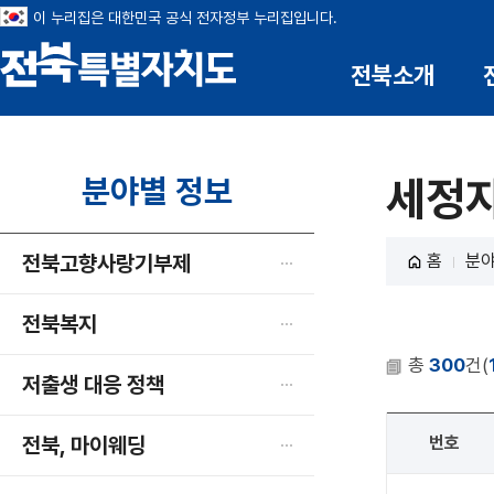
이 누리집은 대한민국 공식 전자정부 누리집입니다.
전북소개
전북특별자치도
분야별 정보
세정
전북고향사랑기부제
홈
분야
전북복지
총
300
건(
저출생 대응 정책
전북, 마이웨딩
번호