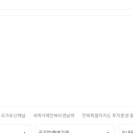
국가유산채널
세계서예전북비엔날레
전북특별자치도 투자환경 
공기업/출연기관
도내