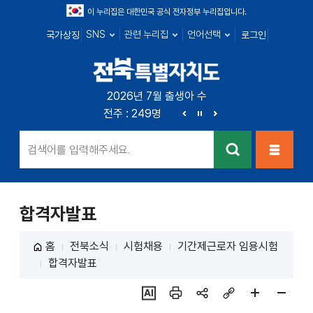
이 누리집은 대한민국 공식 전자정부 누리집입니다.
SNS
관련 누리집
언어선택
국가상징
로그인
전북특별자치
2026년 7월 출생아 수
전북 : 666명
전주 : 249명
군산 : 89명
익산 : 1
도
이
정
다
전
지
음
검색
메뉴열
기
합격자발표
홈
전북소식
시험채용
기간제근로자 임용시험
합격자발표
ai추
인쇄
sns
링크
페이
페이