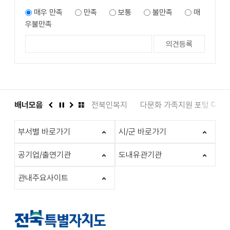
매우 만족
만족
보통
불만족
매
우불만족
도서관
배너모음
인권상담 1331
전북인복지
다문화 가족지원 포털 다누
이
정
다
배
전
지
음
너
부서별 바로가기
시/군 바로가기
모
음
더
공기업/출연기관
도내유관기관
보
기
관내주요사이트