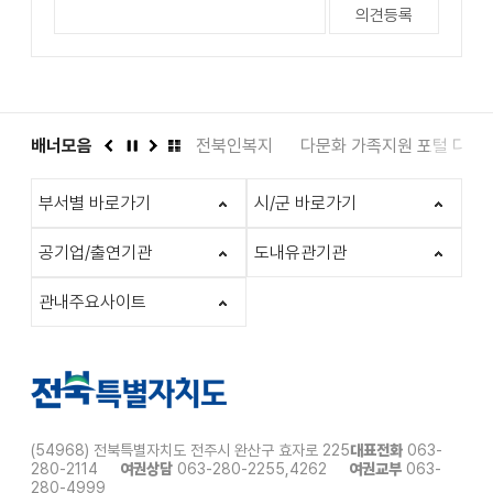
도서관
배너모음
인권상담 1331
전북인복지
다문화 가족지원 포털 다누
이
정
다
배
전
지
음
너
부서별 바로가기
시/군 바로가기
모
음
더
공기업/출연기관
도내유관기관
보
기
관내주요사이트
(54968) 전북특별자치도 전주시 완산구 효자로 225
대표전화
063-
280-2114
여권상담
063-280-2255,4262
여권교부
063-
280-4999