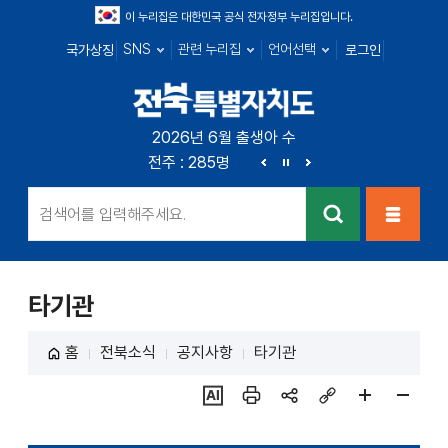
이 누리집은 대한민국 공식 전자정부 누리집입니다.
SNS
관련 누리집
언어선택
국가상징
로그인
전북특별자치
2026년 6월 출생아 수
전북 : 719명
전주 : 285명
군산 : 104명
익산 : 1
도
이
정
다
전
지
음
검색
메뉴열
기
타기관
홈
전북소식
공지사항
타기관
ai추
인쇄
sns
링크
페이
페이
천
공유
복사
지
지