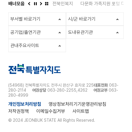
도서관
배너모음
인권상담 1331
전북인복지
다문화 가족지원 포털 다누
이
정
다
배
전
지
음
너
부서별 바로가기
시/군 바로가기
모
음
더
공기업/출연기관
도내유관기관
보
기
관내주요사이트
(54968) 전북특별자치도 전주시 완산구 효자로 225
대표전화
063-
280-2114
여권상담
063-280-2255,4262
여권교부
063-
280-4999
개인정보처리방침
영상정보처리기기운영관리방침
저작권정책
이메일수집거부
사이트맵
© 2024 JEONBUK STATE All Rights Reserved.