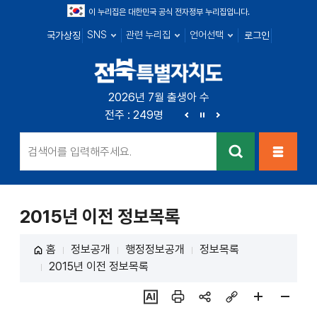
이 누리집은 대한민국 공식 전자정부 누리집입니다.
SNS
관련 누리집
언어선택
국가상징
로그인
전북특별자치
2026년 7월 출생아 수
전북 : 666명
전주 : 249명
군산 : 89명
익산 : 1
도
이
정
다
전
지
음
검색
메뉴열
기
2015년 이전 정보목록
홈
정보공개
행정정보공개
정보목록
2015년 이전 정보목록
ai추
인쇄
sns
링크
페이
페이