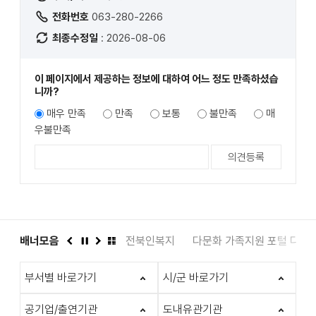
전화번호
063-280-2266
최종수정일
: 2026-08-06
이 페이지에서 제공하는 정보에 대하여 어느 정도 만족하셨습
니까?
매우 만족
만족
보통
불만족
매
우불만족
도서관
배너모음
인권상담 1331
전북인복지
다문화 가족지원 포털 다누
이
정
다
배
전
지
음
너
부서별 바로가기
시/군 바로가기
모
음
더
공기업/출연기관
도내유관기관