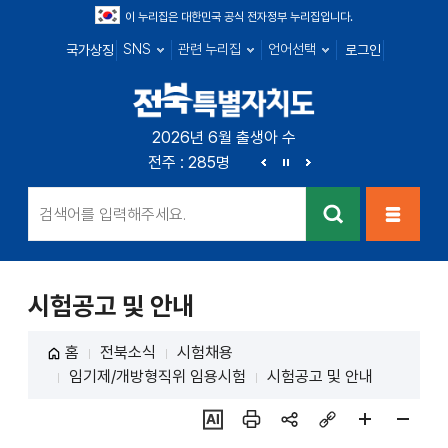
이 누리집은 대한민국 공식 전자정부 누리집입니다.
SNS
관련 누리집
언어선택
국가상징
로그인
전북특별자치
2026년 6월 출생아 수
전북 : 719명
전주 : 285명
군산 : 104명
익산 : 1
도
이
정
다
전
지
음
검색
메뉴열
기
시험공고 및 안내
홈
전북소식
시험채용
임기제/개방형직위 임용시험
시험공고 및 안내
ai추
인쇄
sns
링크
페이
페이