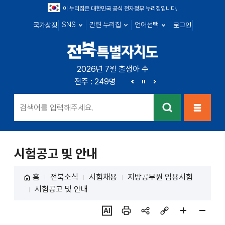
이 누리집은 대한민국 공식 전자정부 누리집입니다.
SNS
관련 누리집
언어선택
국가상징
로그인
전북특별자치
2026년 7월 출생아 수
전북 : 666명
전주 : 249명
군산 : 89명
익산 : 1
도
이
정
다
전
지
음
검색
메뉴열
기
시험공고 및 안내
홈
전북소식
시험채용
지방공무원 임용시험
시험공고 및 안내
ai추
인쇄
sns
링크
페이
페이