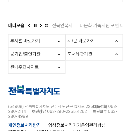
도서관
배너모음
인권상담 1331
전북인복지
다문화 가족지원 포털 다누
이
정
다
배
전
지
음
너
부서별 바로가기
시/군 바로가기
모
음
더
공기업/출연기관
도내유관기관
보
기
관내주요사이트
(54968) 전북특별자치도 전주시 완산구 효자로 225
대표전화
063-
280-2114
여권상담
063-280-2255,4262
여권교부
063-
280-4999
개인정보처리방침
영상정보처리기기운영관리방침