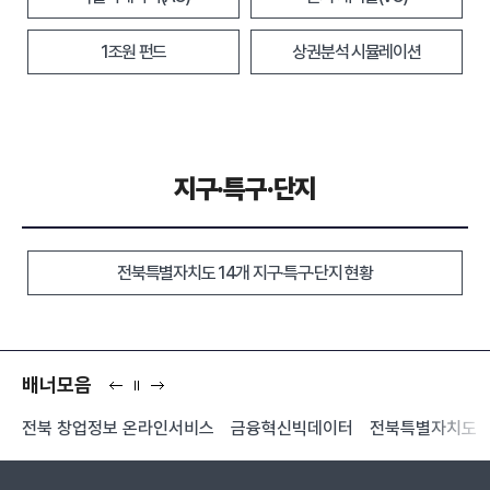
1조원 펀드
상권분석 시뮬레이션
지구·특구·단지
전북특별자치도 14개 지구·특구·단지 현황
배너모음
이
일
다
전
시
음
p
전북 창업정보 온라인서비스
금융혁신빅데이터
전북특별자치도
정
지