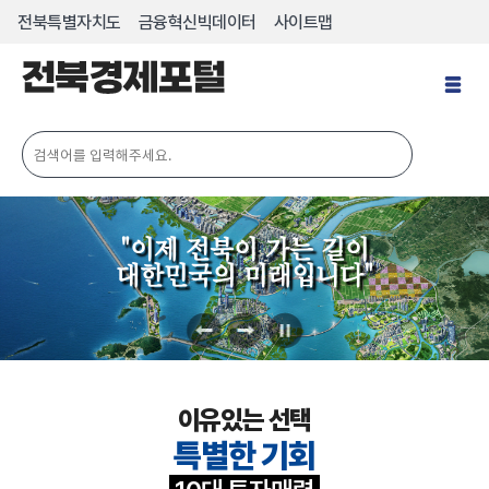
전북특별자치도
금융혁신빅데이터
사이트맵
전
체
메
뉴
열
기
"이제
전북
이 가는 길이
대한민국의
미래
입니다"
previous
next
pause
이유있는 선택
특별한 기회