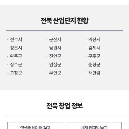
전북 산업단지 현황
전주시
군산시
익산시
정읍시
남원시
김제시
완주군
진안군
무주군
장수군
임실군
순창군
고창군
부안군
새만금
전북 창업 정보
액셀러레이터(AC)
벤처 캐피탈(VC)