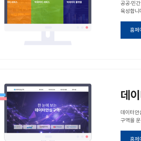
공공·민간
육성합니
홈페
데이
데이터안
구역을 운
홈페