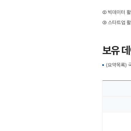
② 빅데이터 활
③ 스타트업 활
보유 데
(요약목록) 