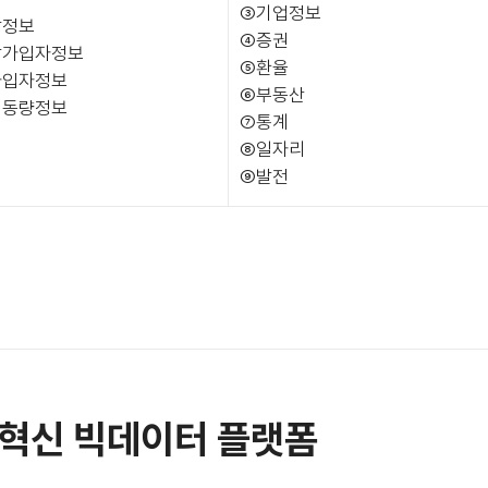
③기업정보
장정보
④증권
장가입자정보
⑤환율
가입자정보
⑥부동산
이동량정보
⑦통계
⑧일자리
⑨발전
혁신 빅데이터 플랫폼