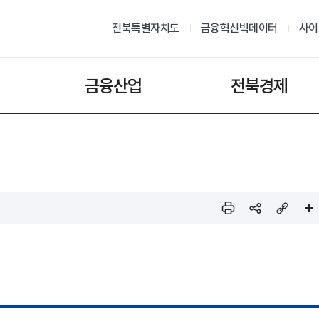
전북특별자치도
금융혁신빅데이터
사이
금융산업
전북경제
인쇄
sns
링크
페이
공유
복사
지 확
대