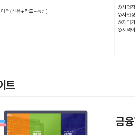
①사업
이터(신용+카드+통신)
②사업
터
③지역
터
④지역
이트
금융