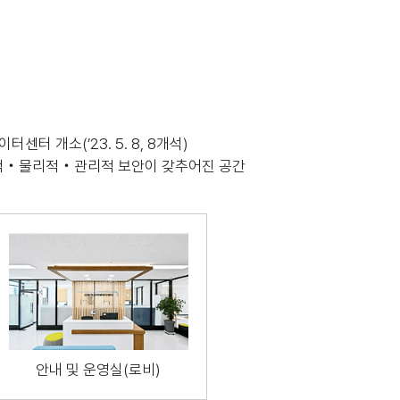
센터 개소(’23. 5. 8, 8개석)
술적‧물리적‧관리적 보안이 갖추어진 공간
안내 및 운영실(로비)