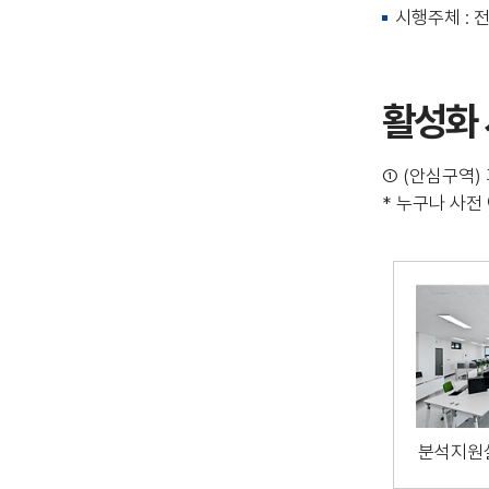
시행주체 : 
활성화
① (안심구역) 
* 누구나 사
분석지원