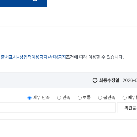
리
출처표시+상업적이용금지+변경금지
조건에 따라 이용할 수 있습니다.
최종수정일
: 2026-
매우 만족
만족
보통
불만족
매우