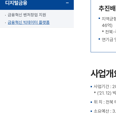
디지털금융
추진배
금융혁신 벤처창업 지원
지역균형
금융혁신 빅데이터 플랫폼
46억)
* 전북
연기금 
사업개
사업기간 : 20
* (‘21. 
위 치 : 전
소요예산 : 3