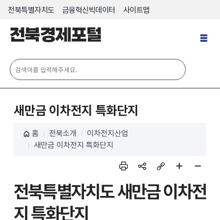
전북특별자치도
금융혁신빅데이터
사이트맵
전
체
메
뉴
열
기
새만금 이차전지 특화단지
홈
전북소개
이차전지산업
새만금 이차전지 특화단지
인쇄
sns
링크
페이
페이
전북특별자치도 새만금 이차전
공유
복사
지 확
지 축
대
소
지 특화단지