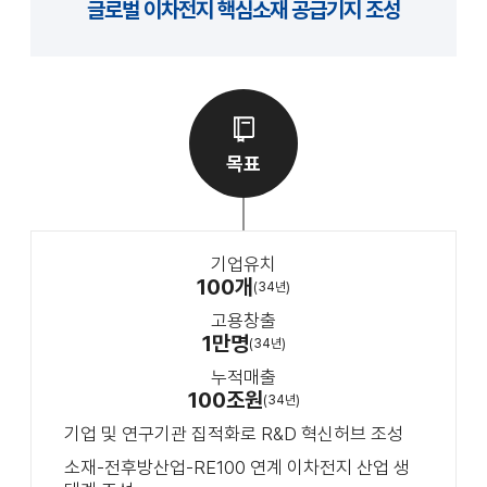
글로벌 이차전지 핵심소재 공급기지 조성
목표
기업유치
100개
(34년)
고용창출
1만명
(34년)
누적매출
100조원
(34년)
기업 및 연구기관 집적화로 R&D 혁신허브 조성
소재-전후방산업-RE100 연계 이차전지 산업 생