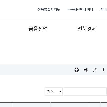
전북특별자치도
금융혁신빅데이터
사이
금융산업
전북경제
인쇄
sns
링크
페이
공유
복사
지 확
대