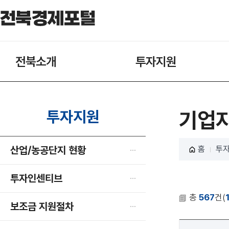
전북소개
투자지원
투자지원
기업
산업/농공단지 현황
홈
투
투자인센티브
총
567
건(
보조금 지원절차