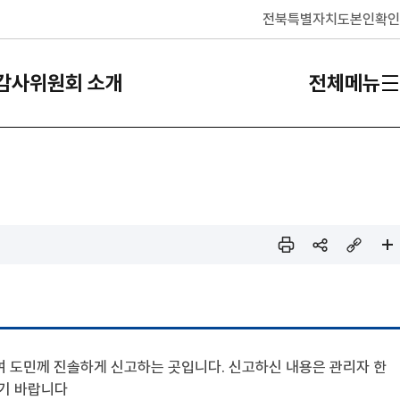
전북특별자치도
본인확인
감사위원회 소개
전체메뉴
인쇄
sns
링크
페이
공유
복사
지 확
대
여 도민께 진솔하게 신고하는 곳입니다. 신고하신 내용은 관리자 한
기 바랍니다