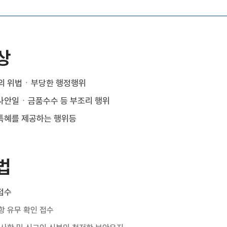
상
의 위법ㆍ부당한 행정행위
사안일ㆍ금품수수 등 부조리 행위
특혜를 제공하는 행위등
법
접수
 유무 확인 접수