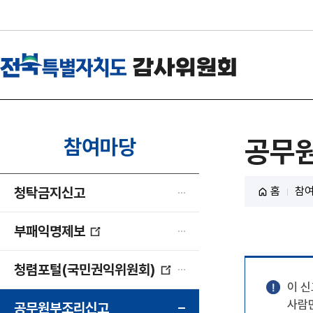
참여마당
공무
청탁금지신고
홈
참
부패익명제보
청렴포털(국민권익위원회)
이 신
사람
공무원부조리신고