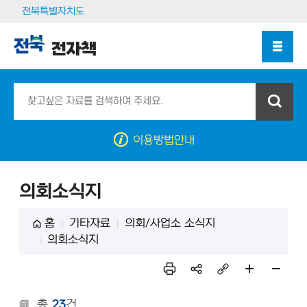
전북특별자치도
전자책
이용방법안내
의회소식지
홈
기타자료
의회/사업소 소식지
의회소식지
인쇄
sns
링크
페이
페이
공유
복사
지 확
지 축
총
23
건
대
소