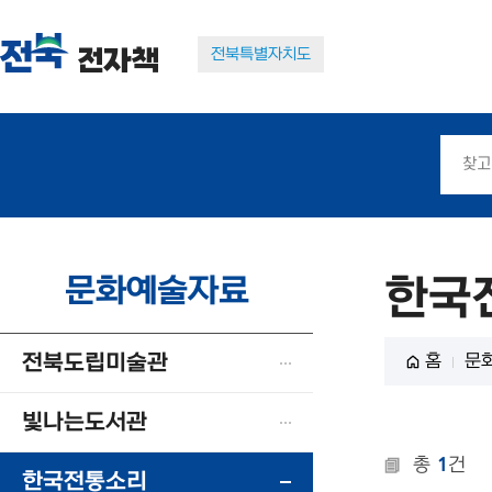
전자책
전북특별자치도
문화예술자료
한국
전북도립미술관
홈
문
빛나는도서관
총
1
건
한국전통소리