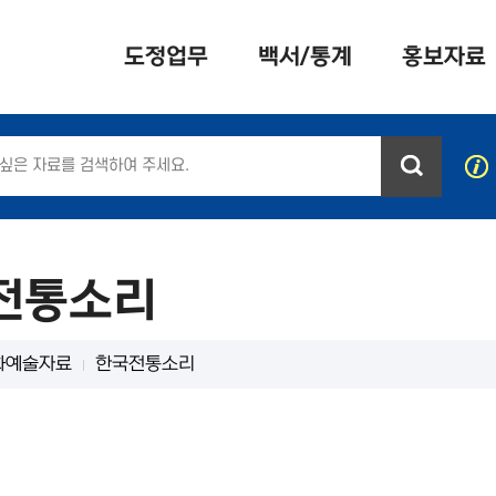
도정업무
백서/통계
홍보자료
전통소리
화예술자료
한국전통소리