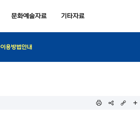
문화예술자료
기타자료
이용방법안내
인쇄
sns
링크
페이
공유
복사
지 확
대