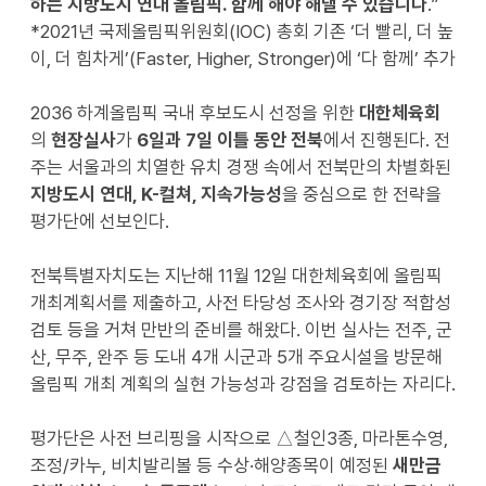
하는 지방도시 연대 올림픽
.
함께 해야 해낼 수 있습니다
.”
*2021년 국제올림픽위원회(IOC) 총회 기존 ‘더 빨리, 더 높
이, 더 힘차게’(Faster, Higher, Stronger)에 ‘다 함께’ 추가
2036 하계올림픽 국내 후보도시 선정을 위한
대한체육회
의
현장실사
가
6
일과
7
일 이틀 동안 전북
에서 진행된다. 전
주는 서울과의 치열한 유치 경쟁 속에서 전북만의 차별화된
지방도시 연대
, K-
컬쳐
,
지속가능성
을 중심으로 한 전략을
평가단에 선보인다.
전북특별자치도는 지난해 11월 12일 대한체육회에 올림픽
개최계획서를 제출하고, 사전 타당성 조사와 경기장 적합성
검토 등을 거쳐 만반의 준비를 해왔다. 이번 실사는 전주, 군
산, 무주, 완주 등 도내 4개 시군과 5개 주요시설을 방문해
올림픽 개최 계획의 실현 가능성과 강점을 검토하는 자리다.
평가단은 사전 브리핑을 시작으로 △철인3종, 마라톤수영,
조정/카누, 비치발리볼 등 수상·해양종목이 예정된
새만금