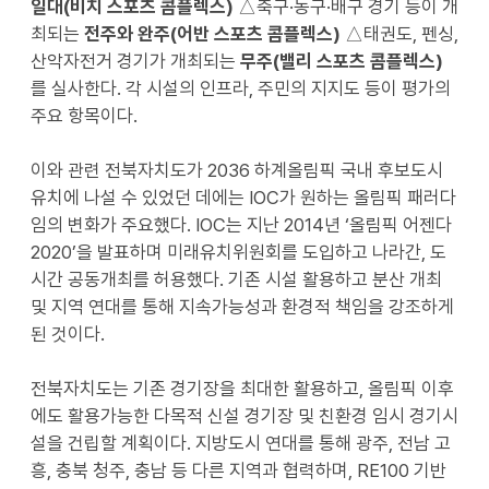
일대
(
비치 스포츠 콤플렉스
)
△축구·농구·배구 경기 등이 개
최되는
전주와 완주
(
어반 스포츠 콤플렉스
)
△태권도, 펜싱,
산악자전거 경기가 개최되는
무주
(
밸리 스포츠 콤플렉스
)
를 실사한다. 각 시설의 인프라, 주민의 지지도 등이 평가의
주요 항목이다.
이와 관련 전북자치도가 2036 하계올림픽 국내 후보도시
유치에 나설 수 있었던 데에는 IOC가 원하는 올림픽 패러다
임의 변화가 주요했다. IOC는 지난 2014년 ‘올림픽 어젠다
2020’을 발표하며 미래유치위원회를 도입하고 나라간, 도
시간 공동개최를 허용했다. 기존 시설 활용하고 분산 개최
및 지역 연대를 통해 지속가능성과 환경적 책임을 강조하게
된 것이다.
전북자치도는 기존 경기장을 최대한 활용하고, 올림픽 이후
에도 활용가능한 다목적 신설 경기장 및 친환경 임시 경기시
설을 건립할 계획이다. 지방도시 연대를 통해 광주, 전남 고
흥, 충북 청주, 충남 등 다른 지역과 협력하며, RE100 기반