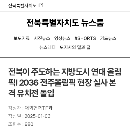
전북특별자치도
새
창
전북특별자치도 뉴스룸
열
림
보도자료
사진뉴스
영상뉴스
#SHORTS
카드뉴스
뉴스레터
도지사의 말과 글
전북이 주도하는 지방도시 연대 올림
픽! 2036 전주올림픽 현장 실사 본
격 유치전 돌입
작성자
: 대외협력TF과
작성일
: 2025-01-03
조회수
: 980