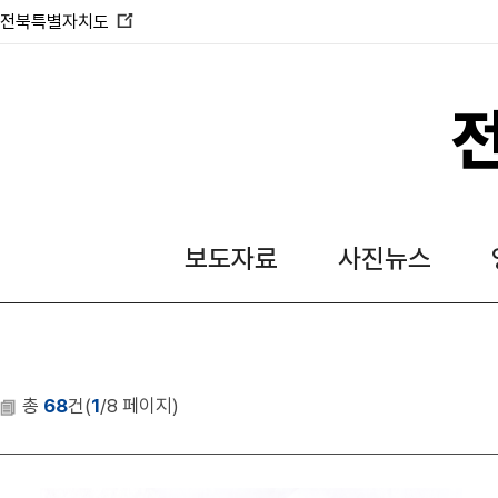
전북특별자치도
새
창
열
림
보도자료
사진뉴스
총
68
건(
1
/8 페이지)