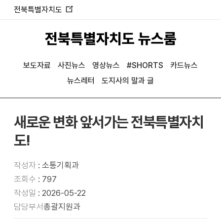
전북특별자치도
새
창
전북특별자치도 뉴스룸
열
림
보도자료
사진뉴스
영상뉴스
#SHORTS
카드뉴스
뉴스레터
도지사의 말과 글
새로운 변화 앞서가는 전북특별자치
도!
작성자
: 소통기획과
조회수
: 797
작성일
: 2026-05-22
담당부서
총괄지원과