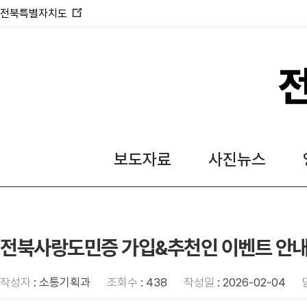
전북특별자치도
새
창
열
림
보도자료
사진뉴스
전북사랑도민증 가입&추천인 이벤트 안
작성자
: 소통기획과
조회수
: 438
작성일
: 2026-02-04