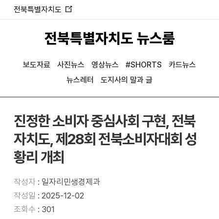
전북특별자치도
새
창
전북특별자치도 뉴스룸
열
림
보도자료
사진뉴스
영상뉴스
#SHORTS
카드뉴스
뉴스레터
도지사의 말과 글
진정한 소비자 중심사회 구현, 전북
자치도, 제28회 전북소비자대회 성
황리 개최
작성자
: 일자리민생경제과
작성일
: 2025-12-02
조회수
: 301